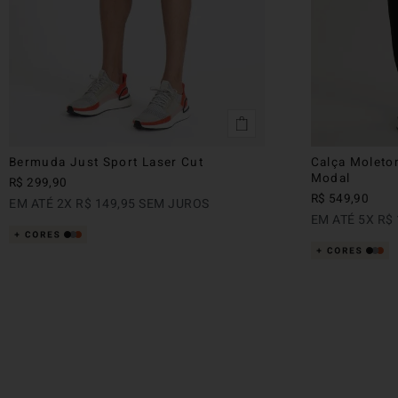
Bermuda Just Sport Laser Cut
Calça Moleto
Modal
R$
299
,
90
R$
549
,
90
EM ATÉ
2
X
R$
149
,
95
SEM JUROS
EM ATÉ
5
X
R$