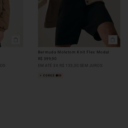
n
Bermuda Moletom Knit Flex Modal
R$
399
,
90
ROS
EM ATÉ
3
X
R$
133
,
30
SEM JUROS