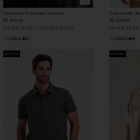
Camiseta Premium Supima
Camisa ML Ma
R$
459
,
90
R$
479
,
90
EM ATÉ
4
X
R$
114
,
97
SEM JUROS
EM ATÉ
4
X
R$
knit flex
knit flex