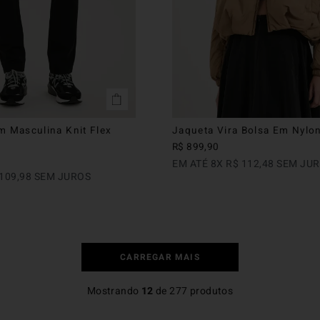
m Masculina Knit Flex
Jaqueta Vira Bolsa Em Nylo
R$
899
,
90
EM ATÉ
8
X
R$
112
,
48
SEM JU
109
,
98
SEM JUROS
Mostrando
12
de
277
produtos