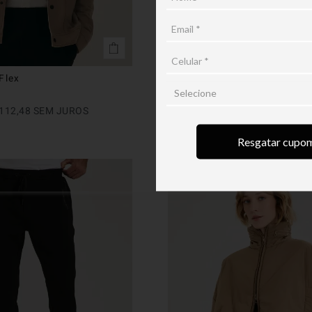
Flex
Camisa ML Knit Flex
R$
499
,
90
112
,
48
SEM JUROS
EM ATÉ
4
X
R$
124
,
97
SEM JU
Resgatar cupo
future