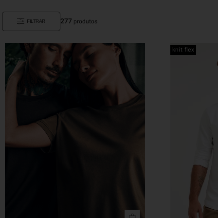
277
produtos
FILTRAR
knit flex