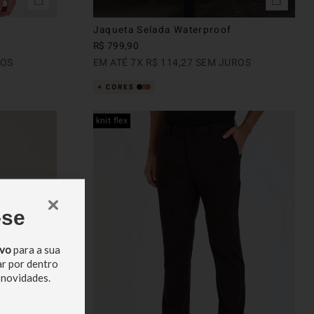
Jaqueta Selada Waterproof
R$
799
,
90
ROS
EM ATÉ
7
X
R$
114
,
27
SEM JUROS
knit flex
-se
ivo
para a sua
ar por dentro
 novidades.