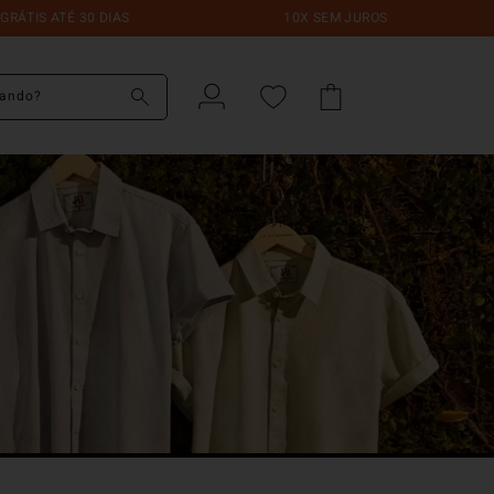
S ATÉ 30 DIAS
10X SEM JUROS
do?