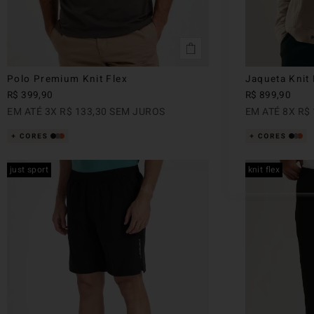
Polo Premium Knit Flex
Jaqueta Knit 
R$
399
,
90
R$
899
,
90
EM ATÉ
3
X
R$
133
,
30
SEM JUROS
EM ATÉ
8
X
R$
just sport
knit flex