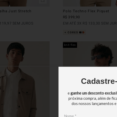
lha Just Stretch
Polo Techno Flex Piquet
R$
399
,
90
119
,
97
SEM JUROS
EM ATÉ
3
X
R$
133
,
30
SEM JU
knit flex
Cadastre
e
ganhe um desconto exclus
próxima compra, além de fic
dos nossos lançamentos e