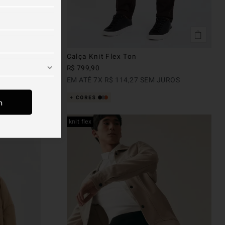
Calça Knit Flex Ton
R$
799
,
90
ROS
EM ATÉ
7
X
R$
114
,
27
SEM JUROS
m
knit flex