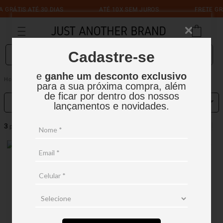
 GRÁTIS ATÉ 30 DIAS
ATÉ 10X SEM JUROS
FRETE GR
O que você está procurando?
Cadastre-se
e
ganhe um desconto exclusivo
Masculino
Tricôs
para a sua próxima compra, além
de ficar por dentro dos nossos
RELEVÂNCIA
FILTRAR
lançamentos e novidades.
3
produtos