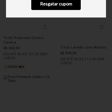
Resgatar cupom
Tricô Premium Cotton
Careca
Tricô Lavado com Botões
R$
369
,
90
R$
599
,
90
EM ATÉ
3
X
R$
123
,
30
SEM
JUROS
EM ATÉ
5
X
R$
119
,
98
SEM
JUROS