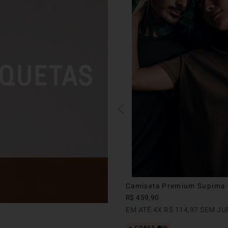
Camiseta Premium Supima
R$
459
,
90
EM ATÉ
4
X
R$
114
,
97
SEM JU