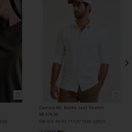
Camisa ML Malha Just Stretch
R$
479
,
90
ROS
EM ATÉ
4
X
R$
119
,
97
SEM JUROS