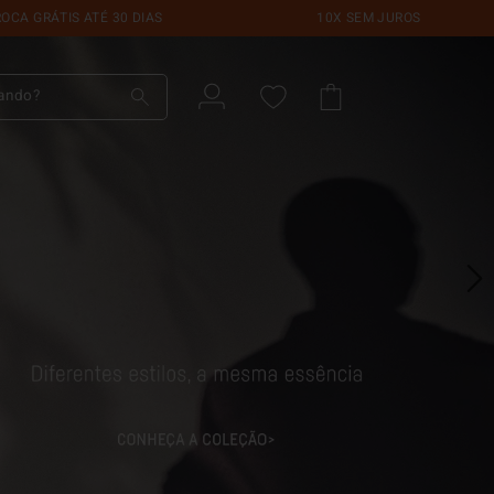
ATÉ 30 DIAS
10X SEM JUROS
do?