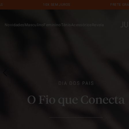
10X SEM JUROS
FRETE GRÁTIS EM COMP
Novidades
Masculino
Feminino
Tênis
Acessórios
Revela