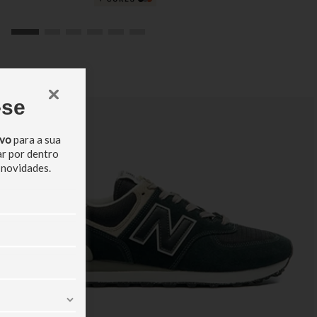
-se
ivo
para a sua
ar por dentro
 novidades.