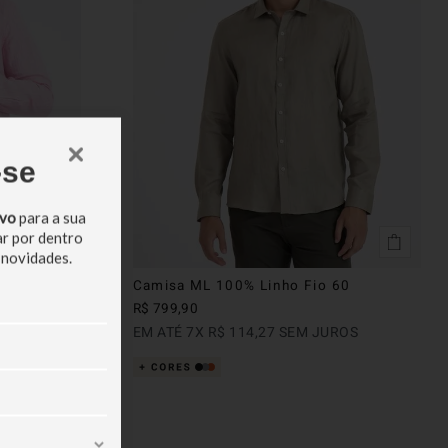
-se
ivo
para a sua
ar por dentro
 novidades.
into
Camisa ML 100% Linho Fio 60
R$
799
,
90
EM ATÉ
7
X
R$
114
,
27
SEM JUROS
ROS