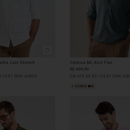
lha Just Stretch
Camisa ML Knit Flex
R$
499
,
90
119
,
97
SEM JUROS
EM ATÉ
4
X
R$
124
,
97
SEM JU