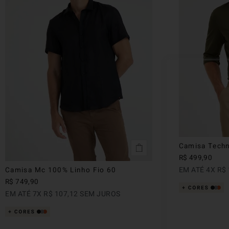
Camisa Techn
R$
499
,
90
EM ATÉ
4
X
R$
Camisa Mc 100% Linho Fio 60
R$
749
,
90
EM ATÉ
7
X
R$
107
,
12
SEM JUROS