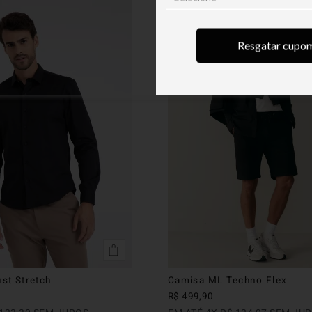
Resgatar cupo
st Stretch
Camisa ML Techno Flex
R$
499
,
90