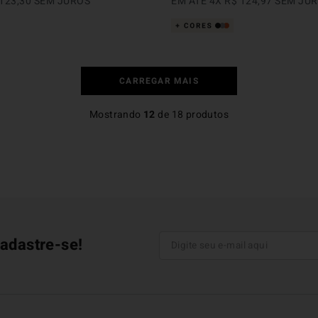
123
,
30
SEM JUROS
EM ATÉ
4
X
R$
124
,
97
SEM JU
Mostrando
12
de
18
produtos
adastre-se!