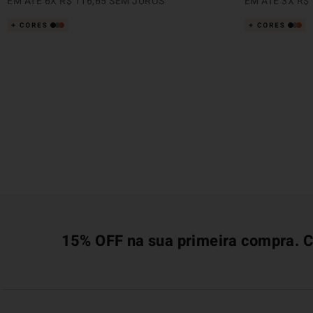
EM ATÉ
6
X
R$
116
,
65
SEM JUROS
EM ATÉ
3
X
R$
15% OFF na sua primeira compra. C