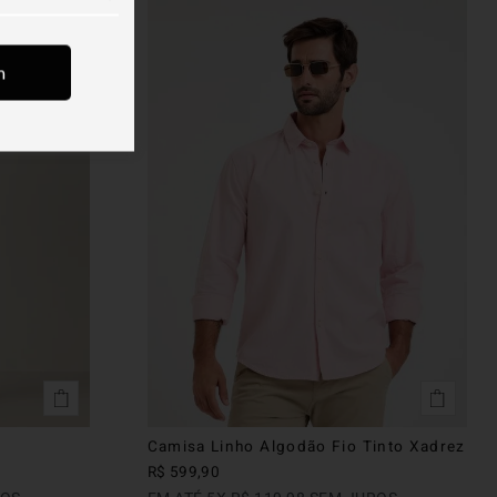
m
Camisa Linho Algodão Fio Tinto Xadrez
R$
599
,
90