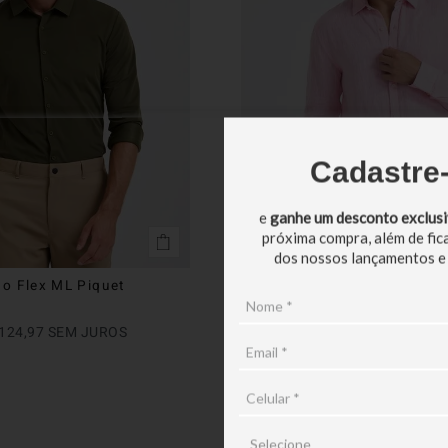
Cadastre
e
ganhe um desconto exclus
próxima compra, além de fic
dos nossos lançamentos e
o Flex ML Piquet
Camisa ML 100% Linho Fio T
Melange
R$
699
,
90
124
,
97
SEM JUROS
EM ATÉ
6
X
R$
116
,
65
SEM JU