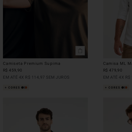
Camiseta Premium Supima
Camisa ML Ma
R$
459
,
90
R$
479
,
90
EM ATÉ
4
X
R$
114
,
97
SEM JUROS
EM ATÉ
4
X
R$