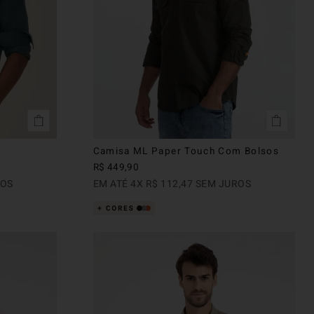
Camisa ML Paper Touch Com Bolsos
R$
449
,
90
ROS
EM ATÉ
4
X
R$
112
,
47
SEM JUROS