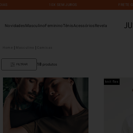
10X SEM JUROS
FRETE GRÁTIS
Novidades
Masculino
Feminino
Tênis
Acessórios
Revela
Masculino
Camisas
18
produtos
FILTRAR
knit flex