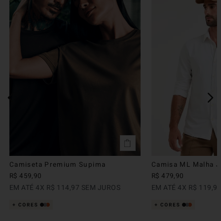
Camiseta Premium Supima
Camisa ML Malha Ju
R$
459
,
90
R$
479
,
90
EM ATÉ
4
X
R$
114
,
97
SEM JUROS
EM ATÉ
4
X
R$
119
,
9