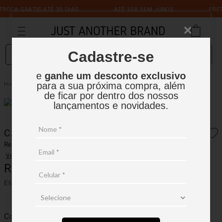
A GRÁTIS ATÉ 30 DIAS
ATÉ 10X SEM JUROS
FRETE GR
O que você está procurando?
Cadastre-se
e
ganhe um desconto exclusivo
Calça Knit Flex Ton
Masculino
Calças
para a sua próxima compra, além
de ficar por dentro dos nossos
lançamentos e novidades.
CALÇA KNIT FLEX TON
Ref.:
16CH003
Ver avaliações
R$
799
,
90
EM ATÉ
7
X
R$
114
,
27
SEM JUROS
Cor
Fendi