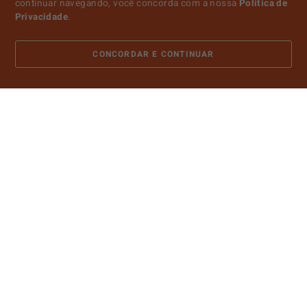
continuar navegando, você concorda com a nossa
Política de
Privacidade
.
CONCORDAR E CONTINUAR
ATENDIMENTO
SOBRE NÓS
CONTA
PAGAMENTO
CERTIFICADOS E SEGURANÇA