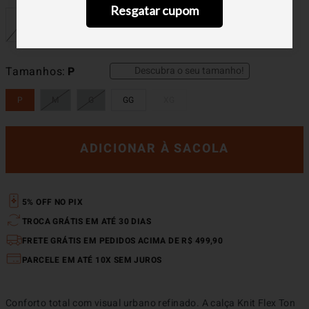
Resgatar cupom
Descubra o seu tamanho!
Tamanhos
P
P
M
G
GG
XG
ADICIONAR À SACOLA
5% OFF NO PIX
TROCA GRÁTIS EM ATÉ 30 DIAS
FRETE GRÁTIS EM PEDIDOS ACIMA DE R$ 499,90
PARCELE EM ATÉ 10X SEM JUROS
Conforto total com visual urbano refinado. A calça Knit Flex Ton 