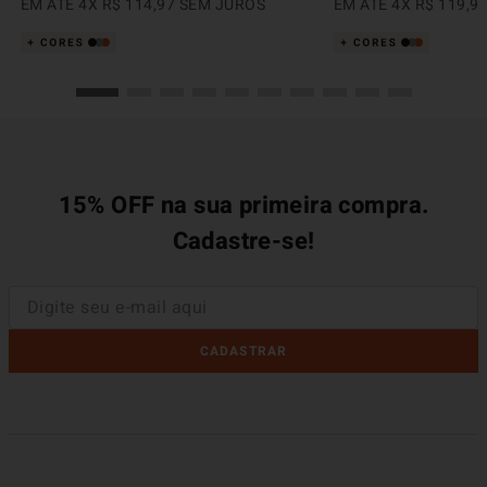
EM ATÉ
4
X
R$
114
,
97
SEM JUROS
EM ATÉ
4
X
R$
119
,
9
15% OFF na sua primeira compra.
Cadastre-se!
CADASTRAR