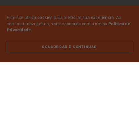
Este site utiliza cookies para melhorar sua experiência. Ao
continuar navegando, você concorda com a nossa
Política de
Privacidade
.
CONCORDAR E CONTINUAR
ATENDIMENTO
SOBRE NÓS
CONTA
PAGAMENTO
CERTIFICADOS E SEGURANÇA