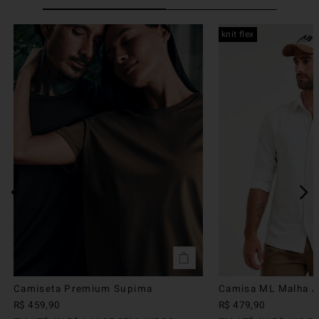
knit flex
Camiseta Premium Supima
Camisa ML Malha Ju
R$
459
,
90
R$
479
,
90