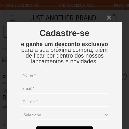
 GRÁTIS ATÉ 30 DIAS
ATÉ 10X SEM JUROS
FRETE GR
O que você está procurando?
Cadastre-se
e
ganhe um desconto exclusivo
Polo Premium Knit Flex
Masculino
Polos
para a sua próxima compra, além
de ficar por dentro dos nossos
lançamentos e novidades.
POLO PREMIUM KNIT FLEX
Ref.:
16P002
Ver avaliações
R$
399
,
90
EM ATÉ
3
X
R$
133
,
30
SEM JUROS
Cor
Fendi