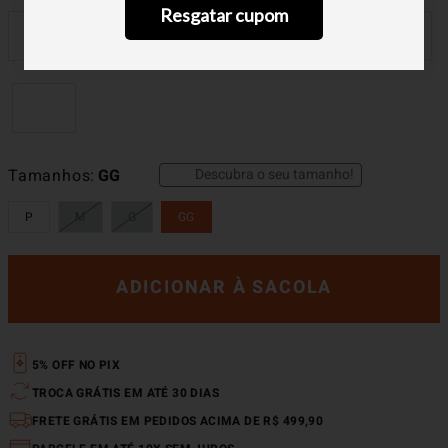
Resgatar cupom
Descubra o seu tamanho!
Tamanhos
GG
P
M
G
GG
ADICIONAR À SACOLA
5% OFF NO PIX
TROCA GRÁTIS EM ATÉ 30 DIAS
FRETE GRÁTIS EM PEDIDOS ACIMA DE R$ 499,90