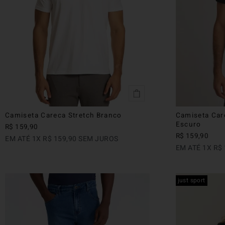
Camiseta Careca Stretch Branco
Camiseta Car
Escuro
R$
159
,
90
R$
159
,
90
EM ATÉ
1
X
R$
159
,
90
SEM JUROS
EM ATÉ
1
X
R$
just sport