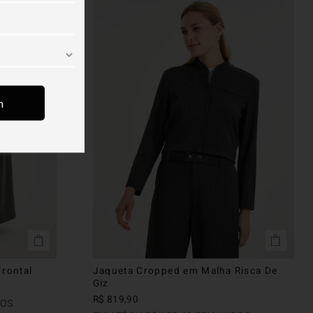
m
rontal
Jaqueta Cropped em Malha Risca De
Giz
R$
819
,
90
ROS