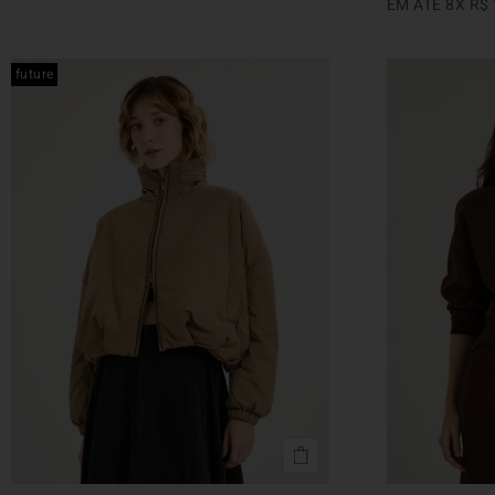
EM ATÉ
8
X
R$
future