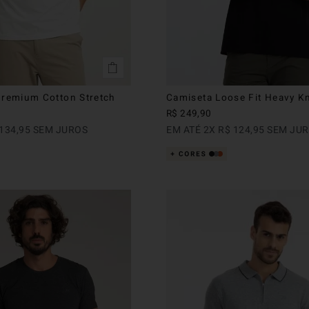
Premium Cotton Stretch
Camiseta Loose Fit Heavy Kn
R$
249
,
90
134
,
95
SEM JUROS
EM ATÉ
2
X
R$
124
,
95
SEM JU