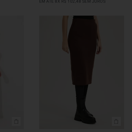
EM ATÉ
8
X
R$
102
,
48
SEM JUROS