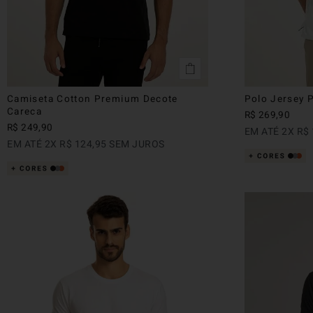
Camiseta Cotton Premium Decote
Polo Jersey 
Careca
R$
269
,
90
R$
249
,
90
EM ATÉ
2
X
R$
EM ATÉ
2
X
R$
124
,
95
SEM JUROS