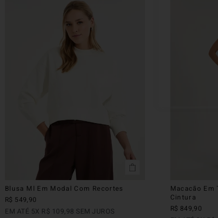
Blusa Ml Em Modal Com Recortes
Macacão Em 
Cintura
R$
549
,
90
R$
849
,
90
EM ATÉ
5
X
R$
109
,
98
SEM JUROS