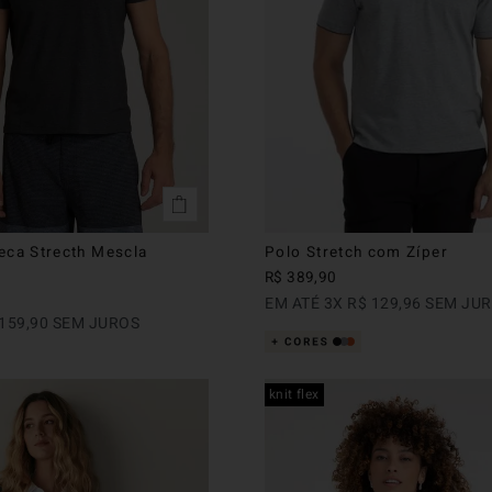
eca Strecth Mescla
Polo Stretch com Zíper
R$
389
,
90
EM ATÉ
3
X
R$
129
,
96
SEM JU
159
,
90
SEM JUROS
knit flex