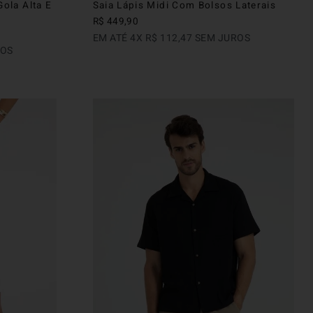
ola Alta E
Saia Lápis Midi Com Bolsos Laterais
R$
449
,
90
EM ATÉ
4
X
R$
112
,
47
SEM JUROS
ROS