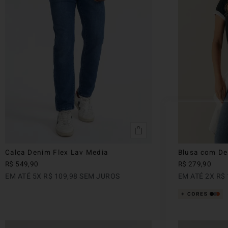
Calça Denim Flex Lav Media
Blusa com De
R$
549
,
90
R$
279
,
90
EM ATÉ
5
X
R$
109
,
98
SEM JUROS
EM ATÉ
2
X
R$