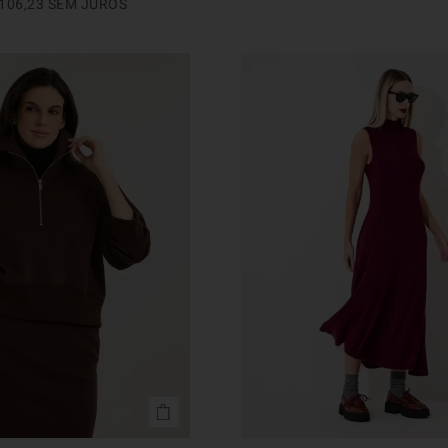
106
,
23
SEM JUROS