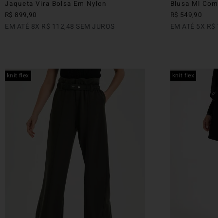
Jaqueta Vira Bolsa Em Nylon
Blusa Ml Com
R$
899
,
90
R$
549
,
90
EM ATÉ
8
X
R$
112
,
48
SEM JUROS
EM ATÉ
5
X
R$
knit flex
knit flex