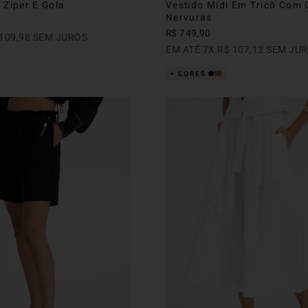
 Ziper E Gola
Vestido Midi Em Tricô Com G
Nervuras
R$
749
,
90
109
,
98
SEM JUROS
EM ATÉ
7
X
R$
107
,
12
SEM JU