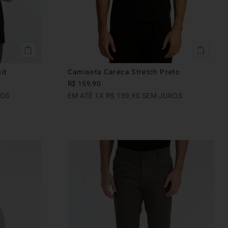
it
Camiseta Careca Stretch Preto
R$
159
,
90
ROS
EM ATÉ
1
X
R$
159
,
90
SEM JUROS