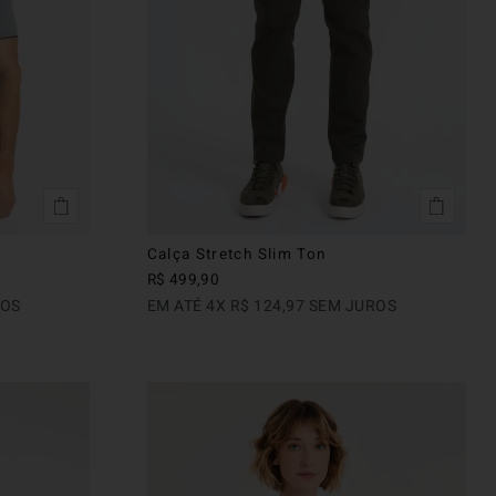
Calça Stretch Slim Ton
R$
499
,
90
ROS
EM ATÉ
4
X
R$
124
,
97
SEM JUROS