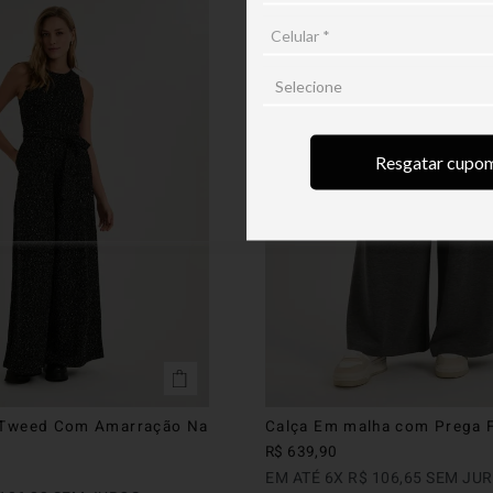
Resgatar cupo
Tweed Com Amarração Na
Calça Em malha com Prega F
R$
639
,
90
EM ATÉ
6
X
R$
106
,
65
SEM JU