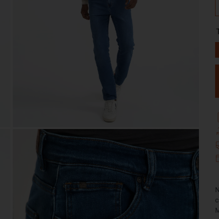
N
c
M