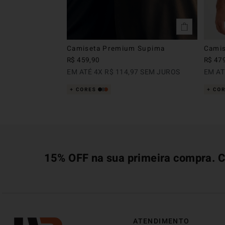
Camiseta Premium Supima
Camis
R$
459
,
90
R$
47
EM ATÉ
4
X
R$
114
,
97
SEM JUROS
EM A
15% OFF na sua primeira compra. C
ATENDIMENTO