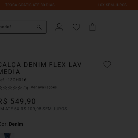
 GRÁTIS ATÉ 30 DIAS
10X SEM JUROS
do?
CALÇA DENIM FLEX LAV
MEDIA
ef.:
13CH016
☆
☆
☆
☆
☆
Ver avaliações
(
0
)
R$
549
,
90
EM ATÉ
5
X
R$
109
,
98
SEM JUROS
Cor
Denim