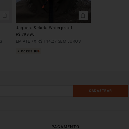
Jaqueta Selada Waterproof
R$
799
,
90
S
EM ATÉ
7
X
R$
114
,
27
SEM JUROS
CADASTRAR
PAGAMENTO