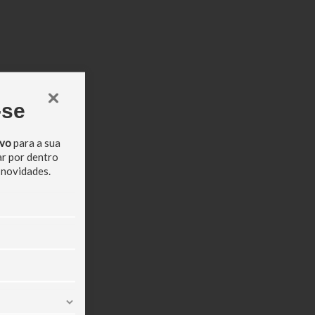
-se
ivo
para a sua
ar por dentro
 novidades.