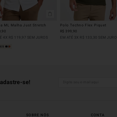
a ML Malha Just Stretch
Polo Techno Flex Piquet
9
,
90
R$
399
,
90
TÉ
4
X
R$
119
,
97
SEM JUROS
EM ATÉ
3
X
R$
133
,
30
SEM JURO
adastre-se!
SOBRE NÓS
CONTA