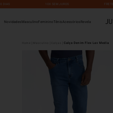
10X SEM JUROS
FRETE GRÁTIS 
Novidades
Masculino
Feminino
Tênis
Acessórios
Revela
Calça Denim Flex Lav Media
Masculino
Calças