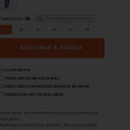
Tamanhos
38
Descubra o seu tamanho!
38
40
42
44
46
48
ADICIONAR À SACOLA
5% OFF NO PIX
TROCA GRÁTIS EM ATÉ 30 DIAS
FRETE GRÁTIS EM PEDIDOS ACIMA DE R$ 499,90
PARCELE EM ATÉ 10X SEM JUROS
ossa  calça  em moletom com cara e tratamento de 
alça jeans!

odelagem clássica five  pockets  slim, possui efeito 