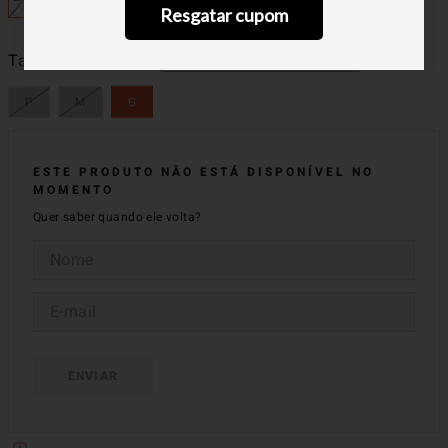
Resgatar cupom
Descubra o seu tamanho!
Tamanhos
G
P
M
G
ESTE PRODUTO NÃO ESTÁ DISPONÍVEL NO
MOMENTO
Quer saber quando ele volta?
ENVIAR