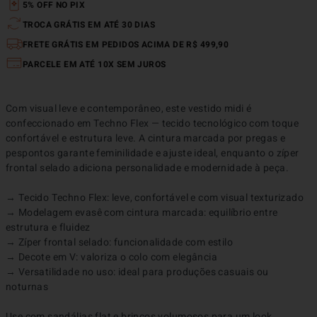
5% OFF NO PIX
TROCA GRÁTIS EM ATÉ 30 DIAS
FRETE GRÁTIS EM PEDIDOS ACIMA DE R$ 499,90
PARCELE EM ATÉ 10X SEM JUROS
Com visual leve e contemporâneo, este vestido midi é 
confeccionado em Techno Flex — tecido tecnológico com toque 
confortável e estrutura leve. A cintura marcada por pregas e 
pespontos garante feminilidade e ajuste ideal, enquanto o zíper 
frontal selado adiciona personalidade e modernidade à peça.

→ Tecido Techno Flex: leve, confortável e com visual texturizado

→ Modelagem evasê com cintura marcada: equilíbrio entre 
estrutura e fluidez

→ Zíper frontal selado: funcionalidade com estilo

→ Decote em V: valoriza o colo com elegância

→ Versatilidade no uso: ideal para produções casuais ou 
noturnas

Use com sandálias flat e brincos volumosos para um look 