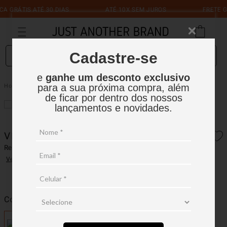
 GRÁTIS ATÉ 30 DIAS
ATÉ 10X SEM JUROS
FRETE GR
O que você está procurando?
Cadastre-se
e
ganhe um desconto exclusivo
Vestido Midi Nylon Com Zíper
Feminino
Vestidos
para a sua próxima compra, além
de ficar por dentro dos nossos
lançamentos e novidades.
VESTIDO MIDI NYLON COM ZÍPER
Ref.:
16FV001
Ver avaliações
Cor
Laranja