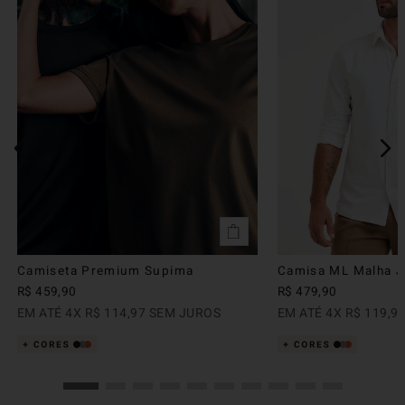
Camiseta Premium Supima
Camisa ML Malha Ju
R$
459
,
90
R$
479
,
90
EM ATÉ
4
X
R$
114
,
97
SEM JUROS
EM ATÉ
4
X
R$
119
,
9