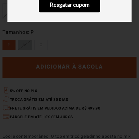
Resgatar cupom
Tamanhos
P
P
M
G
ADICIONAR À SACOLA
5% OFF NO PIX
TROCA GRÁTIS EM ATÉ 30 DIAS
FRETE GRÁTIS EM PEDIDOS ACIMA DE R$ 499,90
PARCELE EM ATÉ 10X SEM JUROS
Cool e contemporâneo. O top em tricô geladinho aposta no mix 