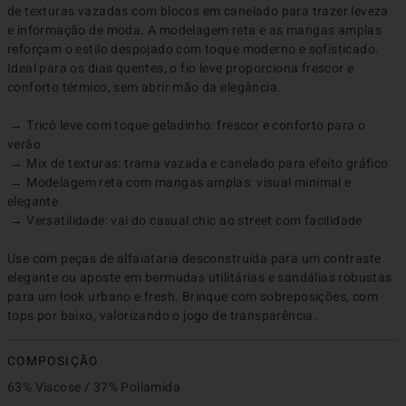
de texturas vazadas com blocos em canelado para trazer leveza 
e informação de moda. A modelagem reta e as mangas amplas 
reforçam o estilo despojado com toque moderno e sofisticado. 
Ideal para os dias quentes, o fio leve proporciona frescor e 
conforto térmico, sem abrir mão da elegância.

 → Tricô leve com toque geladinho: frescor e conforto para o 
verão

 → Mix de texturas: trama vazada e canelado para efeito gráfico

 → Modelagem reta com mangas amplas: visual minimal e 
elegante

 → Versatilidade: vai do casual chic ao street com facilidade

Use com peças de alfaiataria desconstruída para um contraste 
elegante ou aposte em bermudas utilitárias e sandálias robustas 
para um look urbano e fresh. Brinque com sobreposições, com 
tops por baixo, valorizando o jogo de transparência.
COMPOSIÇÃO
63% Viscose / 37% Poliamida