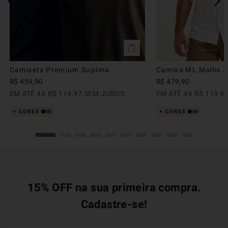
Camiseta Premium Supima
Camisa ML Malha Ju
R$
459
,
90
R$
479
,
90
EM ATÉ
4
X
R$
114
,
97
SEM JUROS
EM ATÉ
4
X
R$
119
,
9
15% OFF na sua primeira compra.
Cadastre-se!