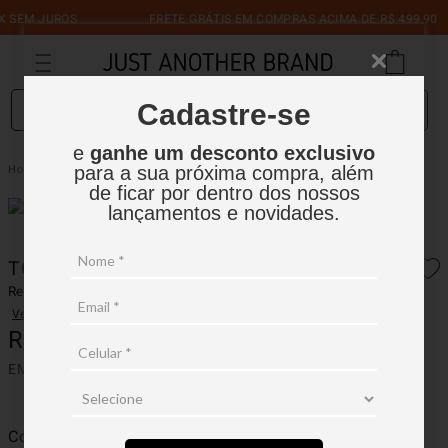
 SEM JUROS
FRETE GRÁTIS EM COMPRAS ACIMA DE R$ 499,90
O que você está procurando?
Cadastre-se
e
ganhe um desconto exclusivo
Top em Tricô com Transparência
Feminino
Blusas e Tops
para a sua próxima compra, além
de ficar por dentro dos nossos
lançamentos e novidades.
TOP EM TRICÔ COM TRANSPARÊNCIA
Ref.:
16FT007
Ver avaliações
R$
599
,
90
EM ATÉ
5
X
R$
119
,
98
SEM JUROS
Cor
Preto