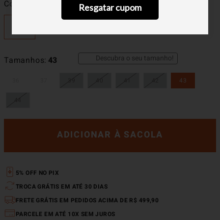
Cor
Black/Black
Resgatar cupom
Descubra o seu tamanho!
Tamanhos
43
36
37
39
40
41
42
43
44
ADICIONAR À SACOLA
5% OFF NO PIX
TROCA GRÁTIS EM ATÉ 30 DIAS
FRETE GRÁTIS EM PEDIDOS ACIMA DE R$ 499,90
PARCELE EM ATÉ 10X SEM JUROS