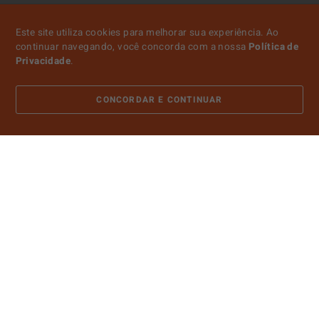
Este site utiliza cookies para melhorar sua experiência. Ao
continuar navegando, você concorda com a nossa
Política de
Privacidade
.
CONCORDAR E CONTINUAR
ATENDIMENTO
SOBRE NÓS
CONTA
PAGAMENTO
CERTIFICADOS E SEGURANÇA