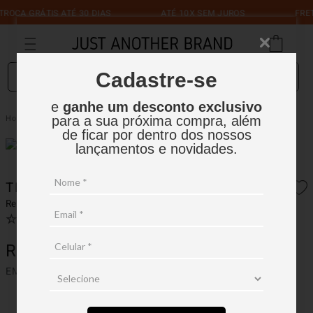
A GRÁTIS ATÉ 30 DIAS
ATÉ 10X SEM JUROS
FRETE GR
O que você está procurando?
Cadastre-se
e
ganhe um desconto exclusivo
Tênis New Balance U327
Tênis | JAB
para a sua próxima compra, além
de ficar por dentro dos nossos
lançamentos e novidades.
TÊNIS NEW BALANCE U327
Ref.:
15TN009
☆
☆
☆
☆
☆
Ver avaliações
(
0
)
R$
599
,
99
EM ATÉ
5
X
R$
119
,
99
SEM JUROS