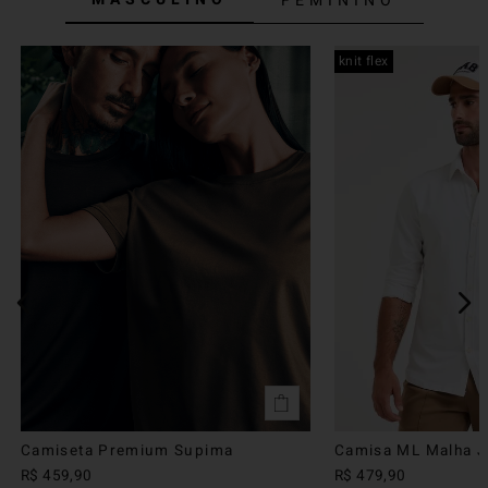
FEMININO
knit flex
Camiseta Premium Supima
Camisa ML Malha Ju
R$
459
,
90
R$
479
,
90