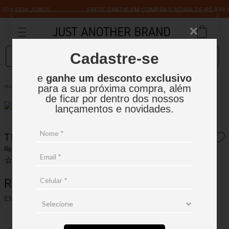
10X SEM JUROS
FRETE GRÁTIS EM COMPRAS ACIMA DE R$ 499,9
O que você está procurando?
Cadastre-se
e
ganhe um desconto exclusivo
Tênis New Balance CT500
Tênis | JAB
para a sua próxima compra, além
de ficar por dentro dos nossos
lançamentos e novidades.
TÊNIS NEW BALANCE CT500
Ref.:
15TN005
☆
☆
☆
☆
☆
Ver avaliações
(
0
)
R$
749
,
90
EM ATÉ
7
X
R$
107
,
12
SEM JUROS