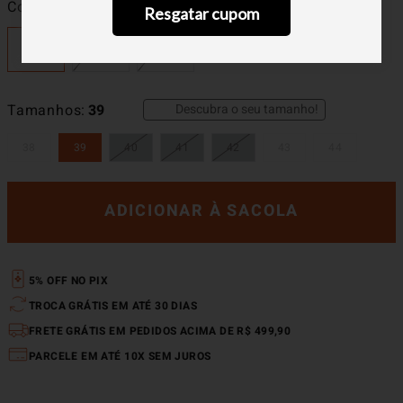
Cor
Cinza Claro
Resgatar cupom
Descubra o seu tamanho!
Tamanhos
39
38
39
40
41
42
43
44
ADICIONAR À SACOLA
5% OFF NO PIX
TROCA GRÁTIS EM ATÉ 30 DIAS
FRETE GRÁTIS EM PEDIDOS ACIMA DE R$ 499,90
PARCELE EM ATÉ 10X SEM JUROS