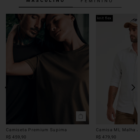
MASCULINO
FEMININO
knit flex
Camiseta Premium Supima
Camisa ML Malha Ju
R$
459
,
90
R$
479
,
90