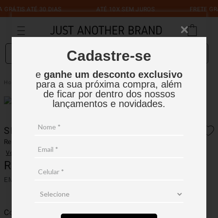
GRÁTIS ATÉ 30 DIAS
ATÉ 10X SEM JUROS
FRETE GRÁ
O que você está procurando?
Cadastre-se
e
ganhe um desconto exclusivo
Short 4Way California 70
Masculino
Shorts
para a sua próxima compra, além
de ficar por dentro dos nossos
lançamentos e novidades.
SHORT 4WAY CALIFORNIA 70
Ref.:
14SH003
Ver avaliações
R$
279
,
90
EM ATÉ
2
X
R$
139
,
95
SEM JUROS
Cor
Preto