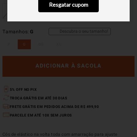
Resgatar cupom
Descubra o seu tamanho!
Tamanhos
G
P
G
GG
XG
ADICIONAR À SACOLA
5% OFF NO PIX
TROCA GRÁTIS EM ATÉ 30 DIAS
FRETE GRÁTIS EM PEDIDOS ACIMA DE R$ 499,90
PARCELE EM ATÉ 10X SEM JUROS
Cós de elástico na volta toda com amarração para ajuste
