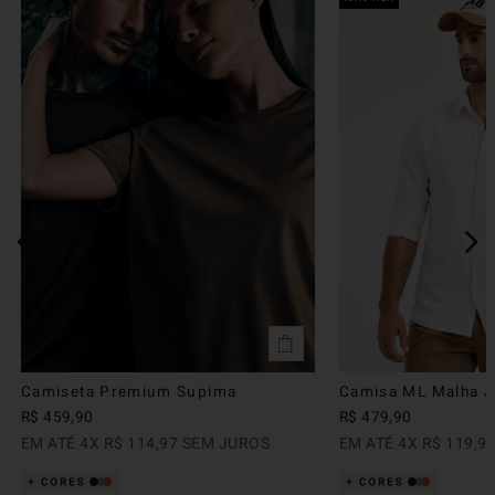
Camiseta Premium Supima
Camisa ML Malha Ju
R$
459
,
90
R$
479
,
90
EM ATÉ
4
X
R$
114
,
97
SEM JUROS
EM ATÉ
4
X
R$
119
,
9