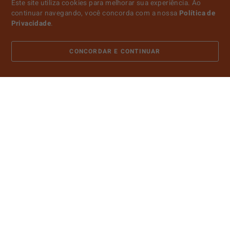
Este site utiliza cookies para melhorar sua experiência. Ao
continuar navegando, você concorda com a nossa
Política de
Privacidade
.
CONCORDAR E CONTINUAR
ATENDIMENTO
SOBRE NÓS
CONTA
PAGAMENTO
CERTIFICADOS E SEGURANÇA