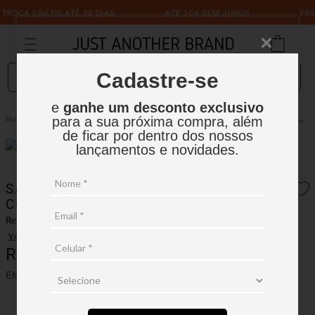
CA GRÁTIS ATÉ 30 DIAS
ATÉ 10X SEM JUROS
FRETE G
O que você está procurando?
Cadastre-se
e
ganhe um desconto exclusivo
Saia Midi Em Tecido Tecnologico Com Ziper Frontal
Feminino
Saia
para a sua próxima compra, além
de ficar por dentro dos nossos
lançamentos e novidades.
SAIA MIDI EM TECIDO TECNOLOGICO
COM ZIPER FRONTAL
Ref.:
15FSA006
Ver avaliações
R$
649
,
90
EM ATÉ
6
X
R$
108
,
31
SEM JUROS