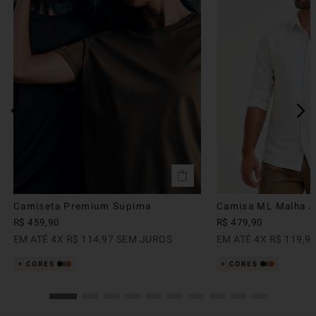
Camiseta Premium Supima
Camisa ML Malha Ju
R$
459
,
90
R$
479
,
90
EM ATÉ
4
X
R$
114
,
97
SEM JUROS
EM ATÉ
4
X
R$
119
,
9