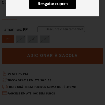
Cor
Preto
Resgatar cupom
Descubra o seu tamanho!
Tamanhos
PP
PP
P
M
G
ADICIONAR À SACOLA
5% OFF NO PIX
TROCA GRÁTIS EM ATÉ 30 DIAS
FRETE GRÁTIS EM PEDIDOS ACIMA DE R$ 499,90
PARCELE EM ATÉ 10X SEM JUROS