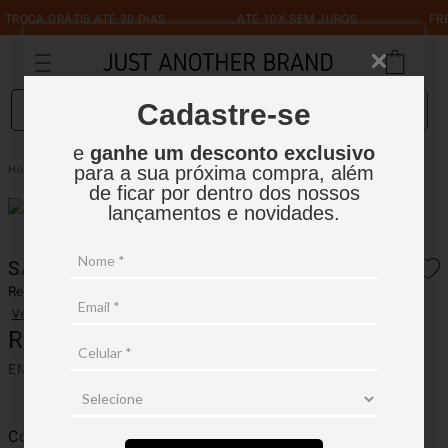
CA GRÁTIS ATÉ 30 DIAS
ATÉ 10X SEM JUROS
FRETE 
O que você está procurando?
Cadastre-se
e
ganhe um desconto exclusivo
Saia Lapis Pespontos E Nylon
Feminino
Saia
para a sua próxima compra, além
de ficar por dentro dos nossos
lançamentos e novidades.
SAIA LAPIS PESPONTOS E NYLON
Ref.:
16FSM001
Ver avaliações
R$
599
,
90
EM ATÉ
5
X
R$
119
,
98
SEM JUROS
Cor
Preto