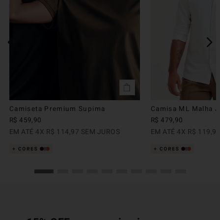
Camiseta Premium Supima
Camisa ML Malha Ju
R$
459
,
90
R$
479
,
90
EM ATÉ
4
X
R$
114
,
97
SEM JUROS
EM ATÉ
4
X
R$
119
,
9