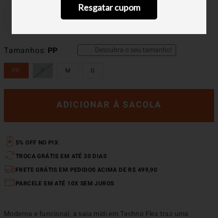
Resgatar cupom
Descubra o seu tamanho!
Tamanhos
PP
PP
P
M
G
ADICIONAR À SACOLA
5% OFF NO PIX
TROCA GRÁTIS EM ATÉ 30 DIAS
FRETE GRÁTIS EM PEDIDOS ACIMA DE R$ 499,90
PARCELE EM ATÉ 10X SEM JUROS
Moderna e funcional, a saia midi em Techno Flex traz uma 