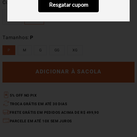
Cor
Khaki
Resgatar cupom
Tamanhos
P
P
M
G
GG
XG
ADICIONAR À SACOLA
5% OFF NO PIX
TROCA GRÁTIS EM ATÉ 30 DIAS
FRETE GRÁTIS EM PEDIDOS ACIMA DE R$ 499,90
PARCELE EM ATÉ 10X SEM JUROS