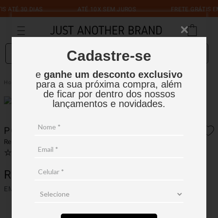
 ATÉ 30 DIAS
ATÉ 10X SEM JUROS
FRETE GRÁTIS EM
O que você está procurando?
Cadastre-se
e
ganhe um desconto exclusivo
Polo Techno Flex Vista Coberta
Masculino
Polos
para a sua próxima compra, além
de ficar por dentro dos nossos
lançamentos e novidades.
POLO TECHNO FLEX VISTA COBERTA
Ref.:
16P004
☆
☆
☆
☆
☆
Ver avaliações
(
0
)
R$
499
,
90
EM ATÉ
4
X
R$
124
,
97
SEM JUROS