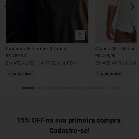
Camiseta Premium Supima
Camisa ML Malha Ju
R$
459
,
90
R$
479
,
90
EM ATÉ
4
X
R$
114
,
97
SEM JUROS
EM ATÉ
4
X
R$
119
,
9
15% OFF na sua primeira compra.
Cadastre-se!