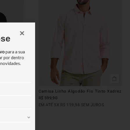
-se
ivo
para a sua
ar por dentro
 novidades.
urado
Camisa Linho Algodão Fio Tinto Xadrez
R$
599
,
90
ROS
EM ATÉ
5
X
R$
119
,
98
SEM JUROS