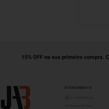
15% OFF na sua primeira compra. C
ATENDIMENTO
11933952616
sac@usejab.com