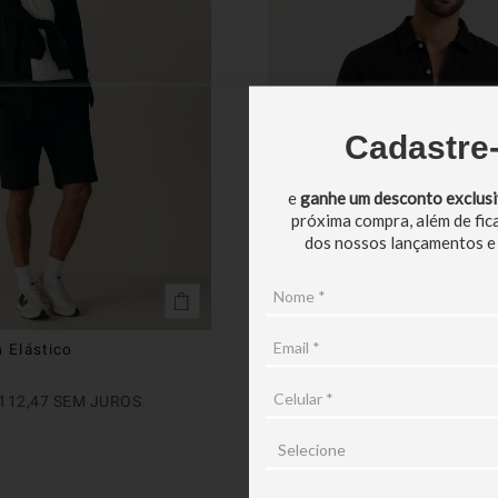
Cadastre
e
ganhe um desconto exclus
próxima compra, além de fic
dos nossos lançamentos e
 Elástico
Camisa ML 100% Linho Tint
R$
699
,
90
112
,
47
SEM JUROS
EM ATÉ
6
X
R$
116
,
65
SEM JU