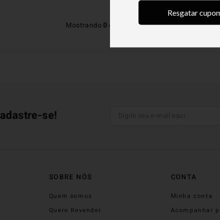
Resgatar cupo
Mostrando
0
de
0
produtos
adastre-se!
SOBRE NÓS
CONTA
Quem somos
Minha conta
Quero Revender
Acompanhar p