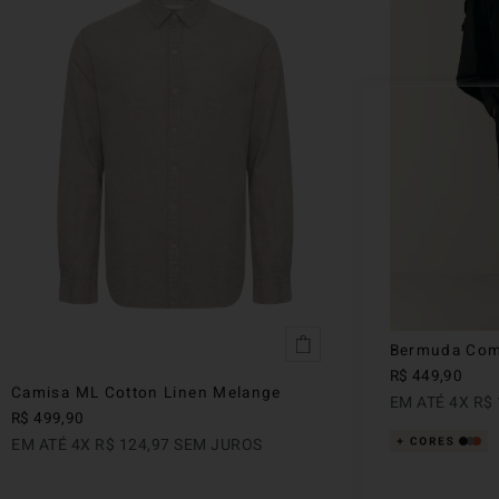
Bermuda Com
R$
449
,
90
Camisa ML Cotton Linen Melange
EM ATÉ
4
X
R$
R$
499
,
90
EM ATÉ
4
X
R$
124
,
97
SEM JUROS