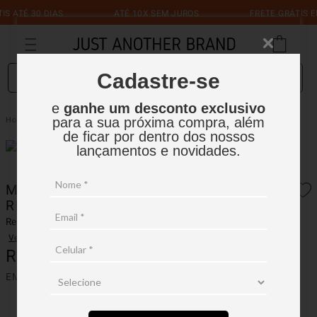
 ATÉ 30 DIAS
ATÉ 10X SEM JUROS
FRETE GRÁTIS EM
O que você está procurando?
Cadastre-se
e
ganhe um desconto exclusivo
Macacão Liocel Com Alca Removível
Feminino
Macacões
para a sua próxima compra, além
de ficar por dentro dos nossos
lançamentos e novidades.
MACACÃO LIOCEL COM ALCA
REMOVÍVEL
Ref.:
16FM002
Ver avaliações
R$
1
.
199
,
90
EM ATÉ
10
X
R$
119
,
99
SEM JUROS