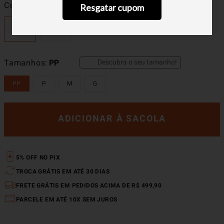
Cor
Marrom
Resgatar cupom
Descubra o seu tamanho!
Tamanhos
PP
PP
P
M
G
ADICIONAR À SACOLA
5% OFF NO PIX
TROCA GRÁTIS EM ATÉ 30 DIAS
FRETE GRÁTIS EM PEDIDOS ACIMA DE R$ 499,90
PARCELE EM ATÉ 10X SEM JUROS