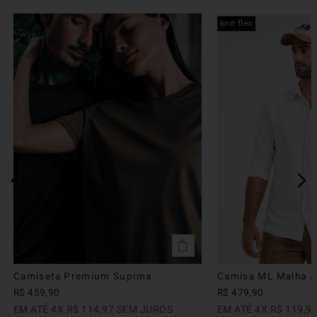
knit flex
Camiseta Premium Supima
Camisa ML Malha Ju
R$
459
,
90
R$
479
,
90
EM ATÉ
4
X
R$
114
,
97
SEM JUROS
EM ATÉ
4
X
R$
119
,
9