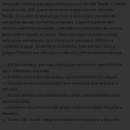
Macacão tomara-que-caia confeccionado em Silk Touch, o Tencel 
exclusivo da JAB, que proporciona toque suave e caimento 
fluido. O modelo possui alças finas e removíveis, permitindo 
variações de uso conforme a ocasião. A parte superior tem 
recorte anatômico no busto, com elástico embutido nas costas 
para melhor ajuste ao corpo. Destaque para os bolsos cargo 
aplicados nas laterais, que adicionam um toque utilitário e 
moderno à peça. O caimento é soltinho, com pernas retas e 
pregas frontais que alongam a silhueta com elegância e leveza.

→ Modelo tomara-que-caia com alças removíveis: versatilidade 
para diferentes ocasiões

→ Elástico embutido nas costas: ajuste confortável e seguro

→ Recorte anatômico no busto: leve estrutura que valoriza a 
silhueta

→ Bolsos laterais com lapela estilo cargo: toque utilitário com 
personalidade

→ Caimento reto e fluido com pregas frontais: visual elegante e 
moderno

→ Tecido Silk Touch: toque acetinado e leveza para o dia a dia
