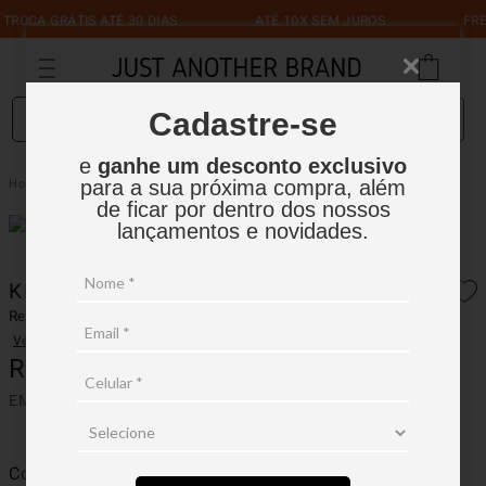
CA GRÁTIS ATÉ 30 DIAS
ATÉ 10X SEM JUROS
FRETE G
O que você está procurando?
Cadastre-se
e
ganhe um desconto exclusivo
Kit de Meias Sem Cano
Masculino
para a sua próxima compra, além
de ficar por dentro dos nossos
lançamentos e novidades.
KIT DE MEIAS SEM CANO
Ref.:
06ME001
Ver avaliações
R$
79
,
90
EM ATÉ
1
X
R$
79
,
90
SEM JUROS
Cor
Único