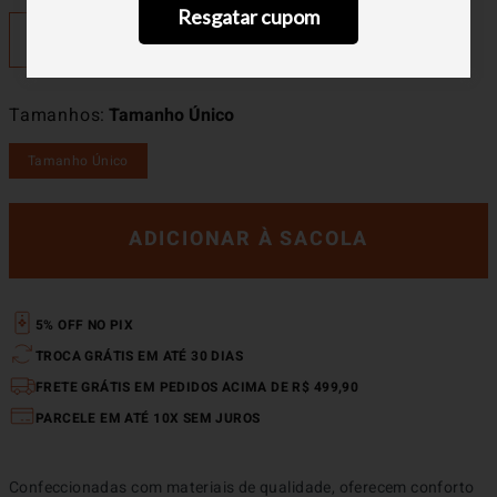
Resgatar cupom
Tamanhos
Tamanho Único
Tamanho Único
ADICIONAR À SACOLA
5% OFF NO PIX
TROCA GRÁTIS EM ATÉ 30 DIAS
FRETE GRÁTIS EM PEDIDOS ACIMA DE R$ 499,90
PARCELE EM ATÉ 10X SEM JUROS
Confeccionadas com materiais de qualidade, oferecem conforto 