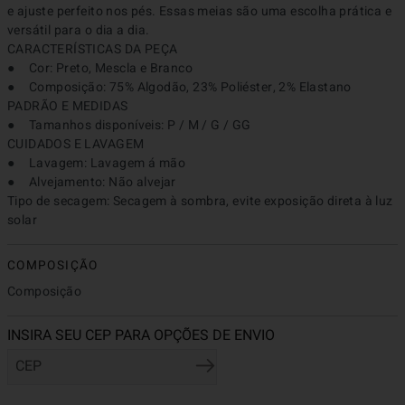
e ajuste perfeito nos pés. Essas meias são uma escolha prática e 
versátil para o dia a dia.

CARACTERÍSTICAS DA PEÇA

●	Cor: Preto, Mescla e Branco

●	Composição: 75% Algodão, 23% Poliéster, 2% Elastano

PADRÃO E MEDIDAS

●	Tamanhos disponíveis: P / M / G / GG

CUIDADOS E LAVAGEM

●	Lavagem: Lavagem á mão

●	Alvejamento: Não alvejar

Tipo de secagem: Secagem à sombra, evite exposição direta à luz 
solar
COMPOSIÇÃO
Composição