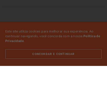
Este site utiliza cookies para melhorar sua experiência. Ao
continuar navegando, você concorda com a nossa
Política de
Privacidade
.
CONCORDAR E CONTINUAR
ATENDIMENTO
SOBRE NÓS
CONTA
PAGAMENTO