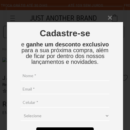
CA GRÁTIS ATÉ 30 DIAS
ATÉ 10X SEM JUROS
FRETE 
O que você está procurando?
Cadastre-se
e
ganhe um desconto exclusivo
Jaqueta Selada Waterproof
Masculino
Jaquetas
para a sua próxima compra, além
de ficar por dentro dos nossos
lançamentos e novidades.
JAQUETA SELADA WATERPROOF
Ref.:
15J004
☆
☆
☆
☆
☆
Ver avaliações
(
0
)
R$
799
,
90
EM ATÉ
7
X
R$
114
,
27
SEM JUROS