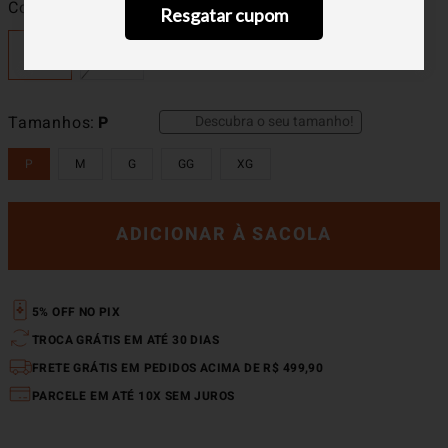
Cor
Militar
Resgatar cupom
Descubra o seu tamanho!
Tamanhos
P
P
M
G
GG
XG
ADICIONAR À SACOLA
5% OFF NO PIX
TROCA GRÁTIS EM ATÉ 30 DIAS
FRETE GRÁTIS EM PEDIDOS ACIMA DE R$ 499,90
PARCELE EM ATÉ 10X SEM JUROS