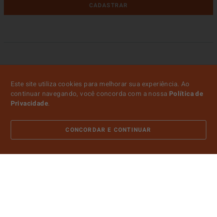
CADASTRAR
Este site utiliza cookies para melhorar sua experiência. Ao
continuar navegando, você concorda com a nossa
Política de
Privacidade
.
CONCORDAR E CONTINUAR
ATENDIMENTO
SOBRE NÓS
CONTA