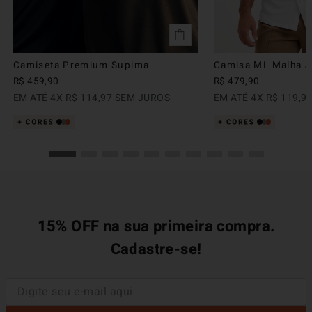
Camiseta Premium Supima
Camisa ML Malha Ju
R$
459
,
90
R$
479
,
90
EM ATÉ
4
X
R$
114
,
97
SEM JUROS
EM ATÉ
4
X
R$
119
,
9
15% OFF na sua primeira compra.
Cadastre-se!