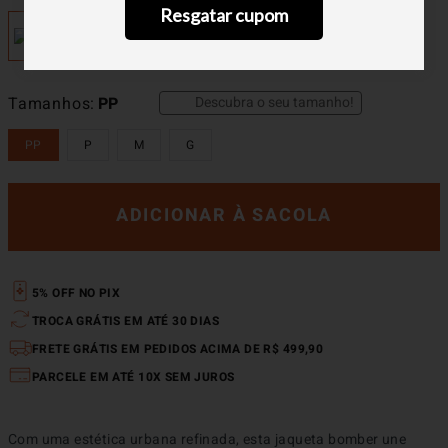
Resgatar cupom
Descubra o seu tamanho!
Tamanhos
PP
PP
P
M
G
ADICIONAR À SACOLA
5% OFF NO PIX
TROCA GRÁTIS EM ATÉ 30 DIAS
FRETE GRÁTIS EM PEDIDOS ACIMA DE R$ 499,90
PARCELE EM ATÉ 10X SEM JUROS
Com uma estética urbana refinada, esta jaqueta bomber une 