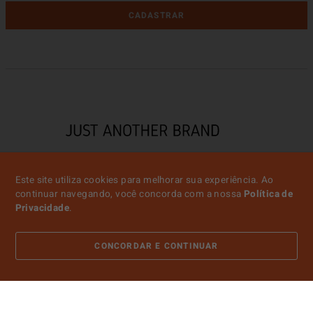
CADASTRAR
Este site utiliza cookies para melhorar sua experiência. Ao
continuar navegando, você concorda com a nossa
Política de
Privacidade
.
ATENDIMENTO
CONCORDAR E CONTINUAR
SOBRE NÓS
CONTA