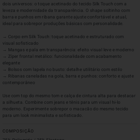
dois universos: o toque acetinado do tecido Silk Touch com a 
leveza e modernidade da transparência. O shape soltinho com 
barra e punhos em ribana garante ajuste confortável e atual, 
ideal para sobrepor produções básicas com personalidade.

→ Corpo em Silk Touch: toque acetinado e estruturado com 
visual sofisticado

→ Mangas e pala em transparência: efeito visual leve e moderno

→ Zíper frontal metálico: funcionalidade com acabamento 
elegante

→ Bolsos com lapela no busto: detalhe utilitário com estilo

→ Ribanas caneladas na gola, barra e punhos: conforto e ajuste 
contemporâneo

Use com top do mesmo tom e calça de cintura alta para destacar 
a silhueta. Combine com jeans e tênis para um visual hi-lo 
moderno. Experimente sobrepor o macacão do mesmo tecido 
para um look minimalista e sofisticado.
COMPOSIÇÃO