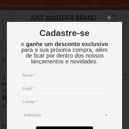
A GRÁTIS ATÉ 30 DIAS
ATÉ 10X SEM JUROS
FRETE GR
O que você está procurando?
Cadastre-se
e
ganhe um desconto exclusivo
Jaqueta Com Transparencia
Feminino
Jaquetas
para a sua próxima compra, além
de ficar por dentro dos nossos
lançamentos e novidades.
JAQUETA COM TRANSPARENCIA
Ref.:
16FJ001
Ver avaliações
R$
999
,
90
EM ATÉ
9
X
R$
111
,
10
SEM JUROS
Cor
Marrom