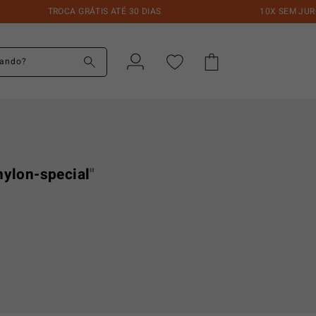
TROCA GRÁTIS ATÉ 30 DIAS
10X SEM JURO
do?
nylon-special
"