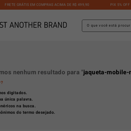
FRETE GRÁTIS EM COMPRAS ACIMA DE R$ 499,90
PIX 5% OFF
O que você está procuran
mos nenhum resultado para "
jaqueta-mobile-
r?
mos digitados.
ma única palavra.
enéricos na busca.
inônimos do termo desejado.