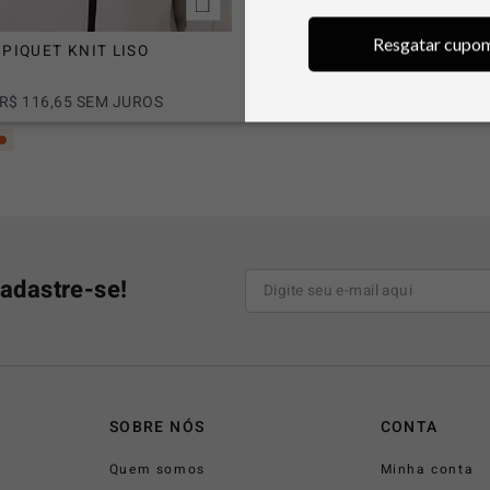
Resgatar cupo
PIQUET KNIT LISO
MOLETOM RECORTE NYLON
R$
659
,
90
R$
116
,
65
SEM JUROS
EM ATÉ
6
X
R$
109
,
98
SEM JUR
adastre-se!
SOBRE NÓS
CONTA
Quem somos
Minha conta