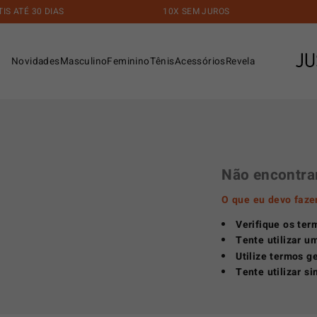
 ATÉ 30 DIAS
10X SEM JUROS
Novidades
Masculino
Feminino
Tênis
Acessórios
Revela
Não encontra
O que eu devo faze
Verifique os ter
Tente utilizar u
Utilize termos g
Tente utilizar s