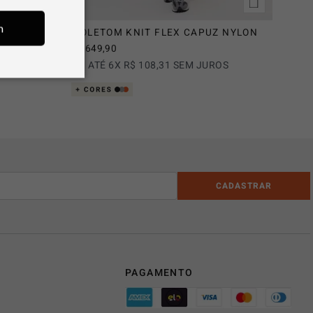
m
MOLETOM KNIT FLEX CAPUZ NYLON
R$
649
,
90
OS
EM ATÉ
6
X
R$
108
,
31
SEM JUROS
CADASTRAR
PAGAMENTO