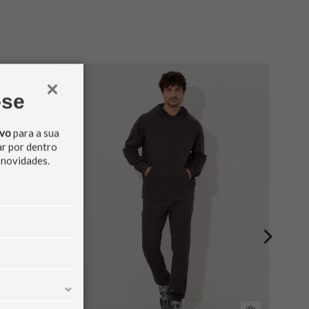
-se
ivo
para a sua
ar por dentro
 novidades.