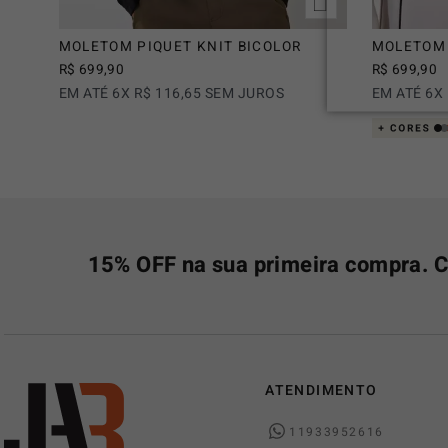
MOLETOM PIQUET KNIT BICOLOR
MOLETOM 
R$
699
,
90
R$
699
,
90
EM ATÉ
6
X
R$
116
,
65
SEM JUROS
EM ATÉ
6
X
15% OFF na sua primeira compra. C
ATENDIMENTO
11933952616