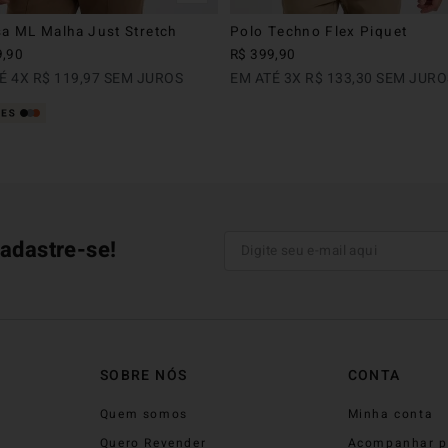
a ML Malha Just Stretch
Polo Techno Flex Piquet
9
,
90
R$
399
,
90
TÉ
4
X
R$
119
,
97
SEM JUROS
EM ATÉ
3
X
R$
133
,
30
SEM JURO
adastre-se!
SOBRE NÓS
CONTA
Quem somos
Minha conta
Quero Revender
Acompanhar p