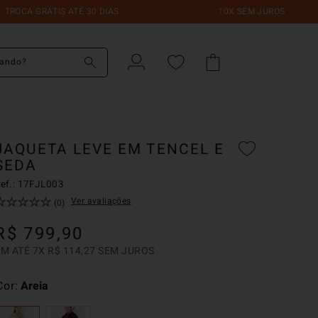
 GRÁTIS ATÉ 30 DIAS
10X SEM JUROS
do?
JAQUETA LEVE EM TENCEL E
SEDA
ef.:
17FJL003
☆
☆
☆
☆
☆
Ver avaliações
(
0
)
R$
799
,
90
EM ATÉ
7
X
R$
114
,
27
SEM JUROS
Cor
Areia