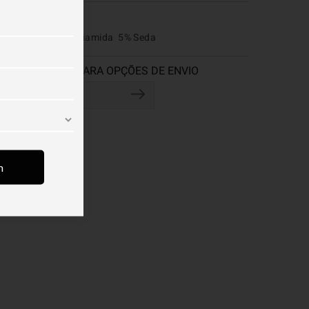
COMPOSIÇÃO
0% Liocel  25% Poliamida  5% Seda
m