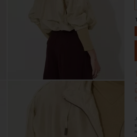
J
s
n