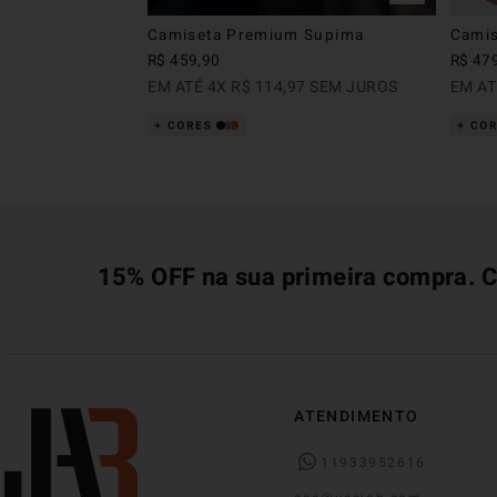
Camiseta Premium Supima
Camis
R$
459
,
90
R$
47
EM ATÉ
4
X
R$
114
,
97
SEM JUROS
EM A
15% OFF na sua primeira compra. C
ATENDIMENTO
11933952616