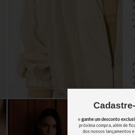
d
i
c
t
m
→
→
→
P
f
m
n
t
c
t
Cadastre
s
s
e
ganhe um desconto exclus
c
próxima compra, além de fic
i
dos nossos lançamentos e