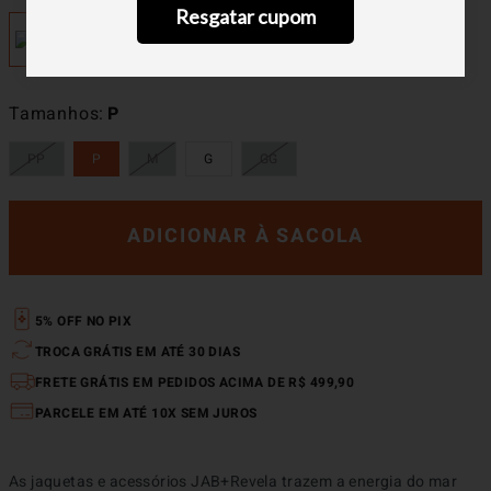
Resgatar cupom
Tamanhos
P
PP
P
M
G
GG
ADICIONAR À SACOLA
5% OFF NO PIX
TROCA GRÁTIS EM ATÉ 30 DIAS
FRETE GRÁTIS EM PEDIDOS ACIMA DE R$ 499,90
PARCELE EM ATÉ 10X SEM JUROS
As jaquetas e acessórios JAB+Revela trazem a energia do mar 