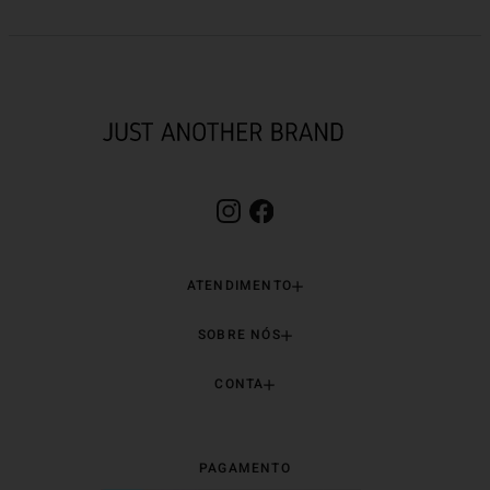
Camiseta Premium Supima
Camisa ML Malha Ju
R$
459
,
90
R$
479
,
90
EM ATÉ
4
X
R$
114
,
97
SEM JUROS
EM ATÉ
4
X
R$
119
,
9
15% OFF na sua primeira compra.
Cadastre-se!
CADASTRAR