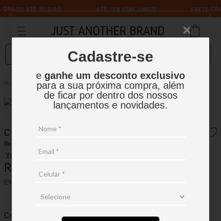
RÁTIS ATÉ 30 DIAS
ATÉ 10X SEM JUROS
FRETE GRÁT
O que você está procurando?
Cadastre-se
e
ganhe um desconto exclusivo
Cropped Revela NAGA
Revela
Jaquetas Revela | JAB
para a sua próxima compra, além
de ficar por dentro dos nossos
lançamentos e novidades.
CROPPED REVELA NAGA
Ref.:
CRNA002
Ver avaliações
R$
1
.
099
,
00
EM ATÉ
10
X
R$
109
,
90
SEM JUROS
Cor
Diversos