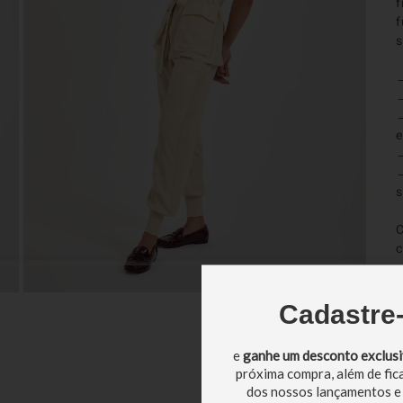
f
f
s
→
→
→
e
→
→
s
C
c
s
A
p
Cadastre
e
ganhe um desconto exclus
próxima compra, além de fic
1
dos nossos lançamentos e