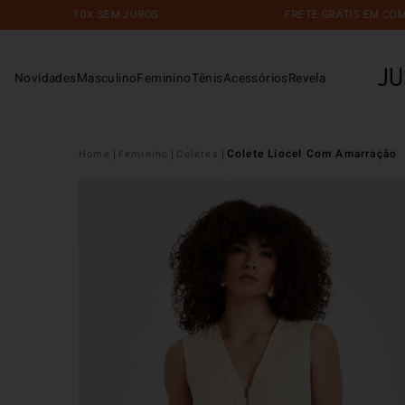
10X SEM JUROS
FRETE GRÁTIS EM COMPRAS
Novidades
Masculino
Feminino
Tênis
Acessórios
Revela
Colete Liocel Com Amarração
Feminino
Coletes