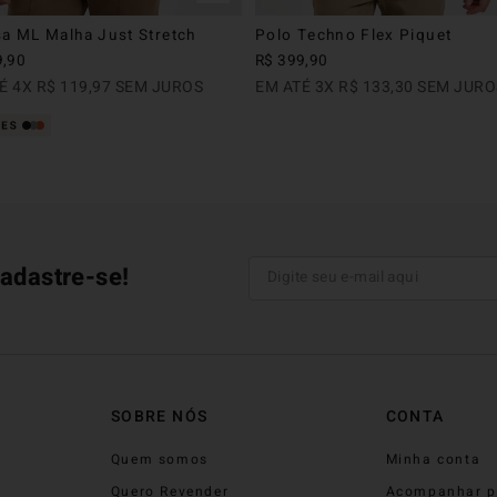
a ML Malha Just Stretch
Polo Techno Flex Piquet
9
,
90
R$
399
,
90
TÉ
4
X
R$
119
,
97
SEM JUROS
EM ATÉ
3
X
R$
133
,
30
SEM JURO
adastre-se!
SOBRE NÓS
CONTA
Quem somos
Minha conta
Quero Revender
Acompanhar p