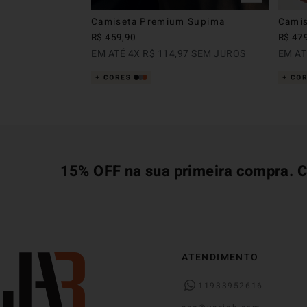
Camiseta Premium Supima
Camis
R$
459
,
90
R$
47
EM ATÉ
4
X
R$
114
,
97
SEM JUROS
EM A
15% OFF na sua primeira compra. C
ATENDIMENTO
11933952616