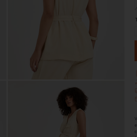
V
e
c