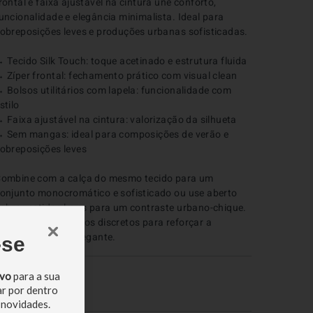
rontal e faixa ajustável na cintura une conforto, 
uncionalidade e elegância minimalista. Ideal para 
obreposições leves e produções urbanas sofisticadas.

 Tecido Silk Touch: toque acetinado e estrutura fluida

 Zíper frontal: fechamento prático com visual clean

 Bolsos utilitários com lapela: funcionalidade com 
stilo

 Faixa ajustável na cintura: valorização da silhueta

 Sem mangas: ideal para composições de verão e 
obreposições leves

ombine com a calça do mesmo tecido para um 
onjunto monocromático e sofisticado ou use aberto 
obre vestidos leves para um contraste urbano-chique. 
poste em acessórios discretos para reforçar a 
roposta clean e elegante.
-se
COMPOSIÇÃO
ivo
para a sua
ar por dentro
00% Liocel
 novidades.