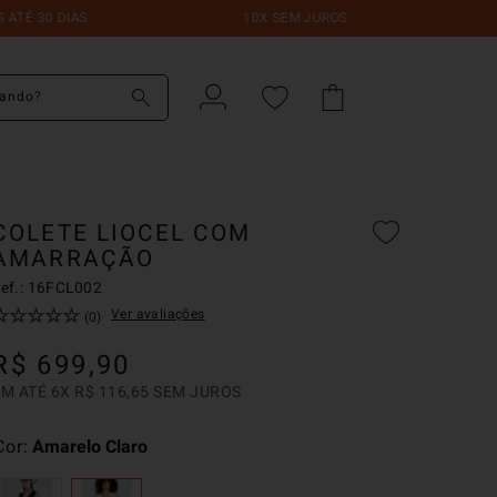
 30 DIAS
10X SEM JUROS
FRE
do?
COLETE LIOCEL COM
AMARRAÇÃO
ef.:
16FCL002
☆
☆
☆
☆
☆
Ver avaliações
(
0
)
R$
699
,
90
EM ATÉ
6
X
R$
116
,
65
SEM JUROS
Cor
Amarelo Claro