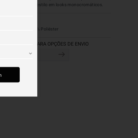
dicionar volume e estilo em looks monocromáticos.
COMPOSIÇÃO
0% Poliamida / 50% Poliéster
m