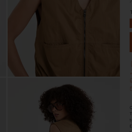
C
T
t
E