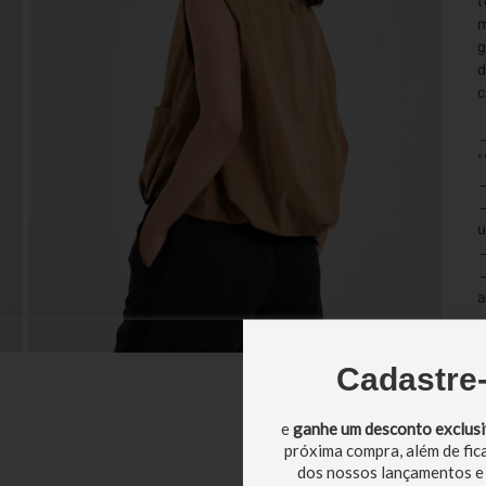
t
m
g
d
c
→
"
→
→
u
→
→
a
→
→
Cadastre
U
u
e
ganhe um desconto exclus
c
próxima compra, além de fic
C
dos nossos lançamentos e
v