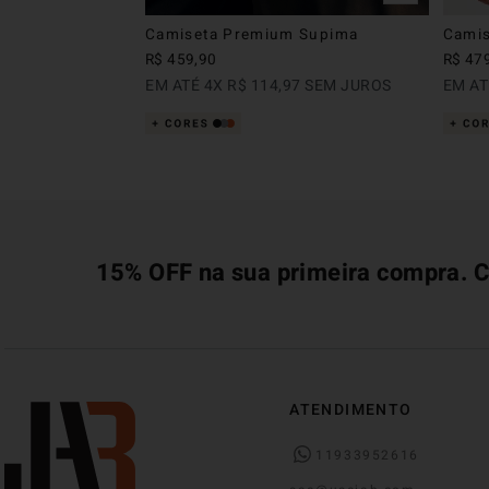
Camiseta Premium Supima
Camis
R$
459
,
90
R$
47
EM ATÉ
4
X
R$
114
,
97
SEM JUROS
EM A
15% OFF na sua primeira compra. C
ATENDIMENTO
11933952616