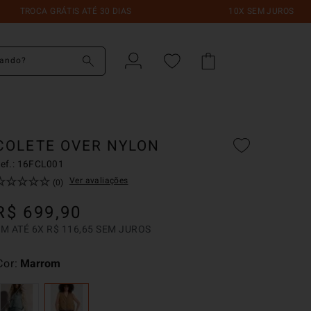
CA GRÁTIS ATÉ 30 DIAS
10X SEM JUROS
do?
COLETE OVER NYLON
ef.:
16FCL001
☆
☆
☆
☆
☆
Ver avaliações
(
0
)
R$
699
,
90
EM ATÉ
6
X
R$
116
,
65
SEM JUROS
Cor
Marrom