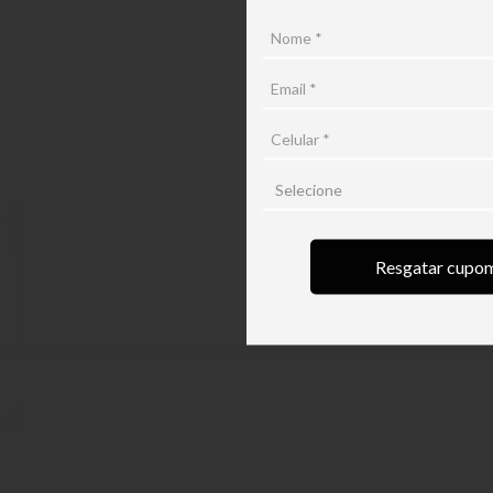
a
5
Resgatar cupo