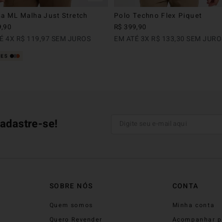
a ML Malha Just Stretch
Polo Techno Flex Piquet
9
,
90
R$
399
,
90
TÉ
4
X
R$
119
,
97
SEM JUROS
EM ATÉ
3
X
R$
133
,
30
SEM JURO
adastre-se!
SOBRE NÓS
CONTA
Quem somos
Minha conta
Quero Revender
Acompanhar p