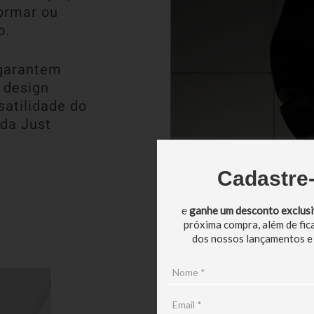
ormar ou
o.
 garantem
 design
satilidade do
 da Just
Cadastre
e
ganhe um desconto exclus
próxima compra, além de fic
dos nossos lançamentos e