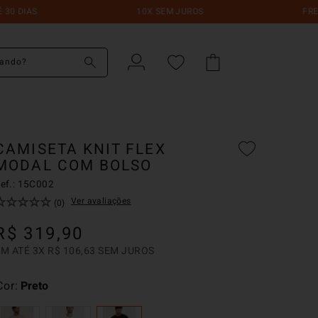
10X SEM JUROS
FRETE GRÁTIS
do?
CAMISETA KNIT FLEX
MODAL COM BOLSO
ef.:
15C002
☆
☆
☆
☆
☆
Ver avaliações
(
0
)
R$
319
,
90
EM ATÉ
3
X
R$
106
,
63
SEM JUROS
Cor
Preto