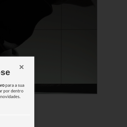
-se
ivo
para a sua
ar por dentro
 novidades.