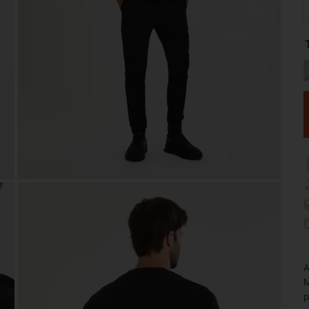
A
M
p