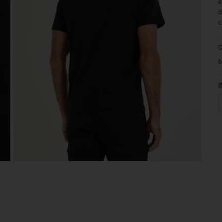
e
d
c
6