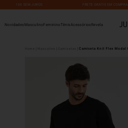
0X SEM JUROS
FRETE GRÁTIS EM COMPRAS ACIMA DE 
Novidades
Masculino
Feminino
Tênis
Acessórios
Revela
Camiseta Knit Flex Modal
Masculino
Camisetas