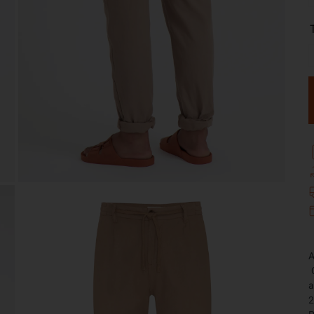
A
 Cós com elástico nas laterais com amarração para 
a
2