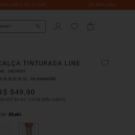
RÁTIS ATÉ 30 DIAS
10X SEM JUROS
do?
CALÇA TINTURADA LINE
ef.:
14CH001
☆
☆
☆
☆
☆
Ver avaliações
(
0
)
R$
549
,
90
EM ATÉ
5
X
R$
109
,
98
SEM JUROS
Cor
Khaki