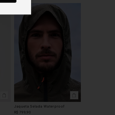
future
Jaqueta Selada Waterproof
R$
799
,
90