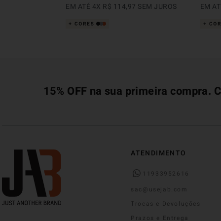
EM ATÉ
4
X
R$
114
,
97
SEM JUROS
EM A
15% OFF na sua primeira compra. C
ATENDIMENTO
11933952616
sac@usejab.com
Trocas e Devoluções
Prazos e Entrega