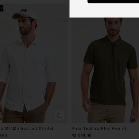
ex
golf
a ML Malha Just Stretch
Polo Techno Flex Piquet
9
,
90
R$
399
,
90