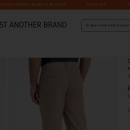
M COMPRAS ACIMA DE R$ 499,90
PIX 5% OFF
TROCA G
O que você está procuran
R