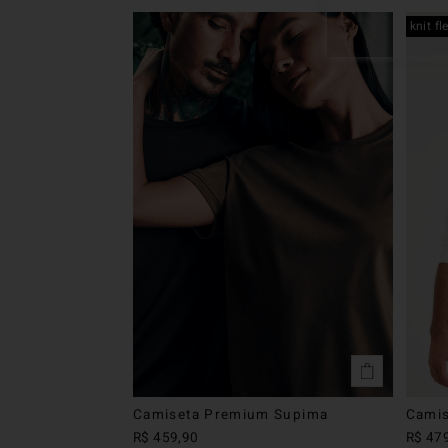
knit fl
Camiseta Premium Supima
Camis
R$
459
,
90
R$
47