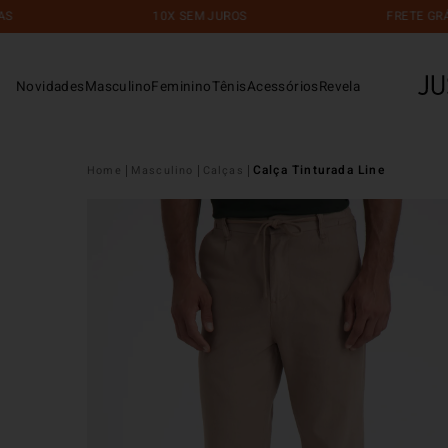
10X SEM JUROS
FRETE GRÁTIS E
Novidades
Masculino
Feminino
Tênis
Acessórios
Revela
Calça Tinturada Line
Masculino
Calças