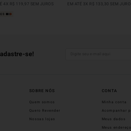
TÉ
4
X
R$
119
,
97
SEM JUROS
EM ATÉ
3
X
R$
133
,
30
SEM JURO
adastre-se!
SOBRE NÓS
CONTA
Quem somos
Minha conta
Quero Revender
Acompanhar p
Nossas lojas
Meus dados
Meus endereç