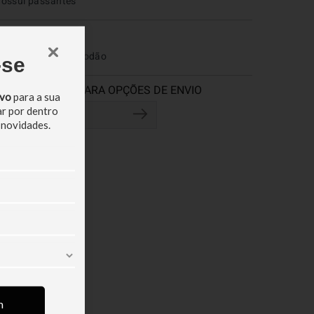
ossui passantes
COMPOSIÇÃO
5% Linho, 45% Algodão
-se
ivo
para a sua
ar por dentro
 novidades.
m