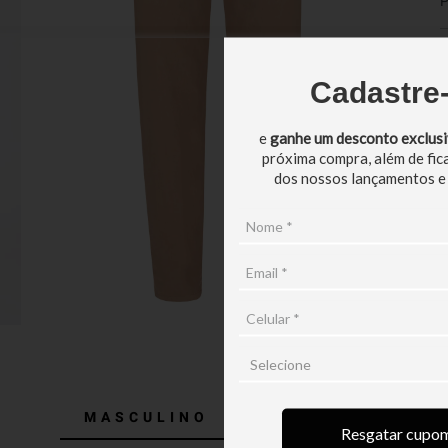
P
5
Cadastre
e
ganhe um desconto exclus
próxima compra, além de fic
dos nossos lançamentos e
MASCULINO
FEMININO
Resgatar cupo