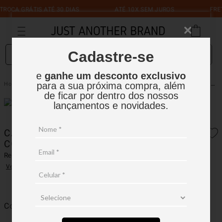
A GRÁTIS ATÉ 30 DIAS
ATÉ 10X SEM JUROS
FRETE GR
O que você está procurando?
Cadastre-se
e
ganhe um desconto exclusivo
Calça Reta De Tec Tecnologico Com Nervuras
Feminino
Calças
para a sua próxima compra, além
de ficar por dentro dos nossos
lançamentos e novidades.
CALÇA RETA DE TEC TECNOLOGICO
COM NERVURAS
Ref.:
15FCT003
Ver avaliações
Cor
Preto