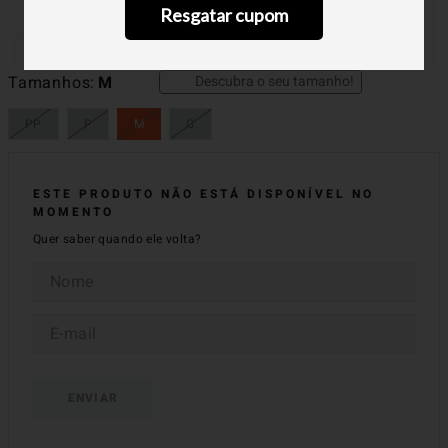
Resgatar cupom
Descubra o seu tamanho!
Tamanhos
M
PP
P
M
G
ESTE PRODUTO NÃO ESTÁ DISPONÍVEL NO
MOMENTO
Quer saber quando ele volta?
ENVIAR