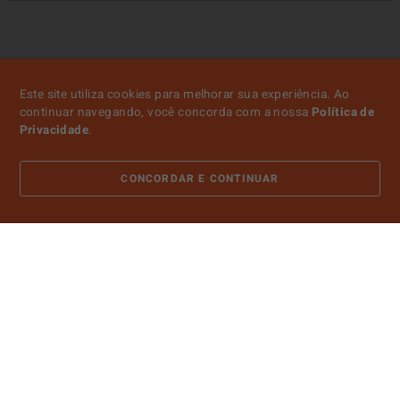
Este site utiliza cookies para melhorar sua experiência. Ao
continuar navegando, você concorda com a nossa
Política de
Privacidade
.
CONCORDAR E CONTINUAR
ATENDIMENTO
SOBRE NÓS
CONTA
PAGAMENTO