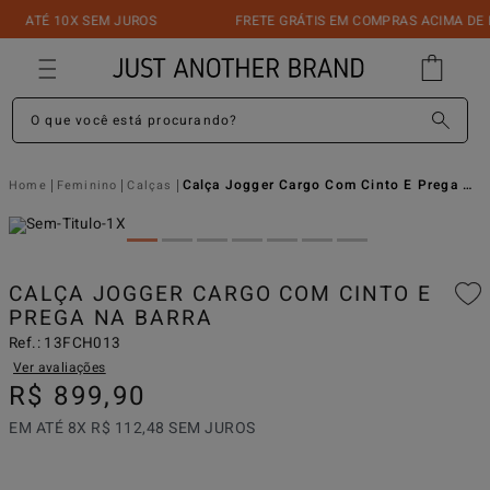
ATÉ 10X SEM JUROS
FRETE GRÁTIS EM COMPRAS ACIMA DE R$
O que você está procurando?
Calça Jogger Cargo Com Cinto E Prega Na Barra
Feminino
Calças
CALÇA JOGGER CARGO COM CINTO E
PREGA NA BARRA
Ref.:
13FCH013
Ver avaliações
R$
899
,
90
EM ATÉ
8
X
R$
112
,
48
SEM JUROS