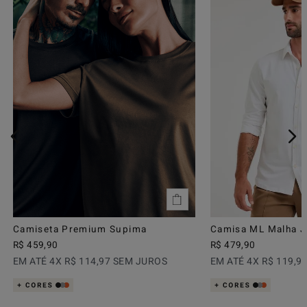
Camiseta Premium Supima
Camisa ML Malha Ju
R$
459
,
90
R$
479
,
90
EM ATÉ
4
X
R$
114
,
97
SEM JUROS
EM ATÉ
4
X
R$
119
,
9