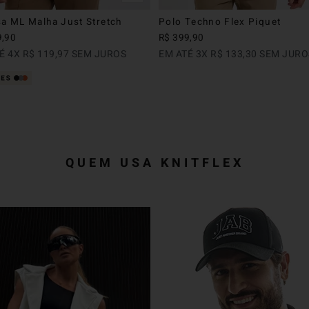
a ML Malha Just Stretch
Polo Techno Flex Piquet
9
,
90
R$
399
,
90
TÉ
4
X
R$
119
,
97
SEM JUROS
EM ATÉ
3
X
R$
133
,
30
SEM JURO
QUEM USA KNITFLEX