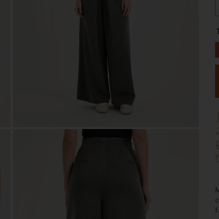
M
c
f