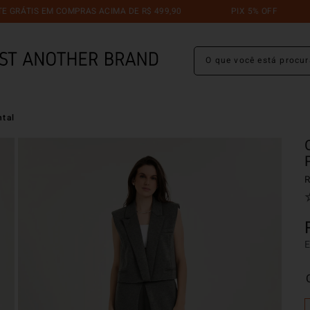
 EM COMPRAS ACIMA DE R$ 499,90
PIX 5% OFF
TROC
O que você está procuran
ntal
R