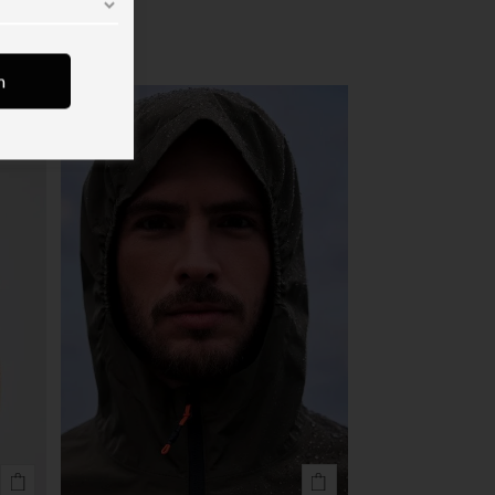
m
future