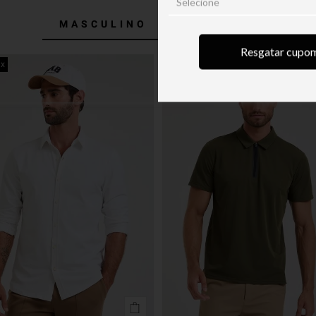
MASCULINO
FEMININO
Resgatar cupo
ex
golf