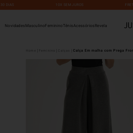
10X SEM JUROS
FRETE GRÁTIS
Novidades
Masculino
Feminino
Tênis
Acessórios
Revela
Calça Em malha com Prega Fro
Feminino
Calças