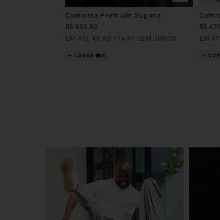
Camiseta Premium Supima
Camis
R$
459
,
90
R$
47
EM ATÉ
4
X
R$
114
,
97
SEM JUROS
EM A