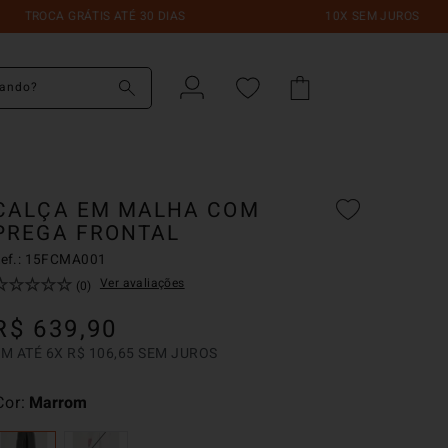
A GRÁTIS ATÉ 30 DIAS
10X SEM JUROS
do?
CALÇA EM MALHA COM
PREGA FRONTAL
ef.:
15FCMA001
☆
☆
☆
☆
☆
Ver avaliações
(
0
)
R$
639
,
90
EM ATÉ
6
X
R$
106
,
65
SEM JUROS
Cor
Marrom