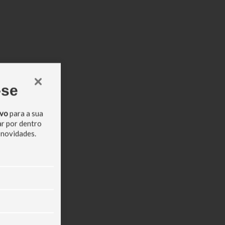
-se
ivo
para a sua
ar por dentro
 novidades.