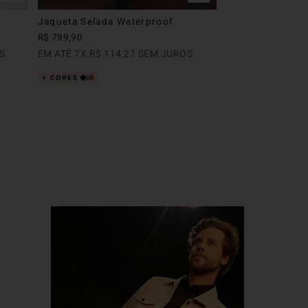
Jaqueta Selada Waterproof
R$
799
,
90
S
EM ATÉ
7
X
R$
114
,
27
SEM JUROS