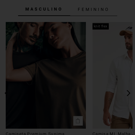
MASCULINO
FEMININO
knit flex
Camiseta Premium Supima
Camisa ML Malha Ju