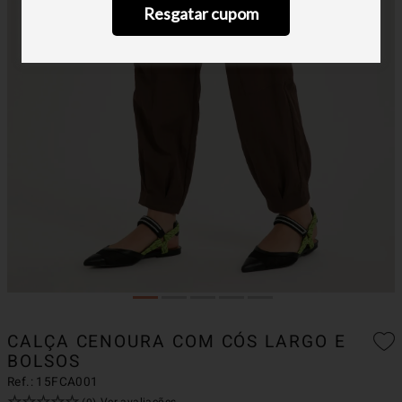
Resgatar cupom
CALÇA CENOURA COM CÓS LARGO E
BOLSOS
Ref.:
15FCA001