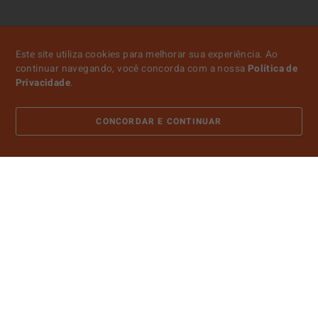
Este site utiliza cookies para melhorar sua experiência. Ao
continuar navegando, você concorda com a nossa
Política de
Privacidade
.
CONCORDAR E CONTINUAR
ATENDIMENTO
SOBRE NÓS
CONTA
PAGAMENTO