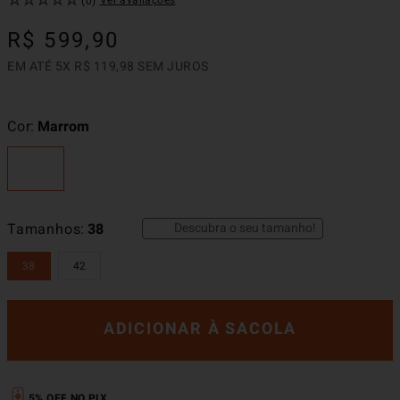
☆
☆
☆
☆
☆
Ver avaliações
(
0
)
R$
599
,
90
EM ATÉ
5
X
R$
119
,
98
SEM JUROS
Cor
Marrom
Descubra o seu tamanho!
Tamanhos
38
38
42
ADICIONAR À SACOLA
5% OFF NO PIX