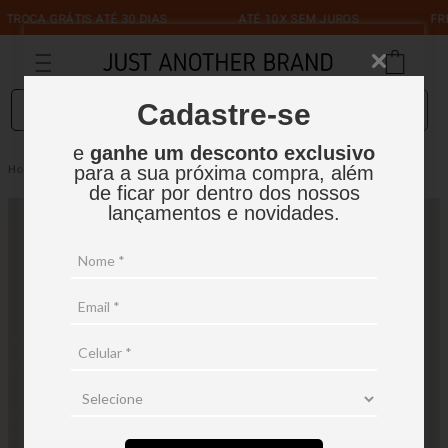
CA GRÁTIS ATÉ 30 DIAS
ATÉ 10X SEM JUROS
FRETE 
O que você está procurando?
Cadastre-se
e
ganhe um desconto exclusivo
Calça Cenoura com Cós Largo e Bolsos
Feminino
Calças
para a sua próxima compra, além
de ficar por dentro dos nossos
lançamentos e novidades.