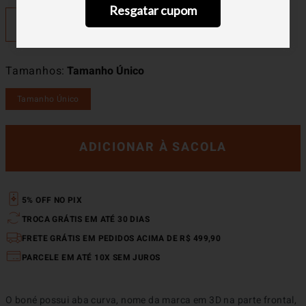
Resgatar cupom
Tamanhos
Tamanho Único
Tamanho Único
ADICIONAR À SACOLA
5% OFF NO PIX
TROCA GRÁTIS EM ATÉ 30 DIAS
FRETE GRÁTIS EM PEDIDOS ACIMA DE R$ 499,90
PARCELE EM ATÉ 10X SEM JUROS
O boné possui aba curva, nome da marca em 3D na parte frontal, 