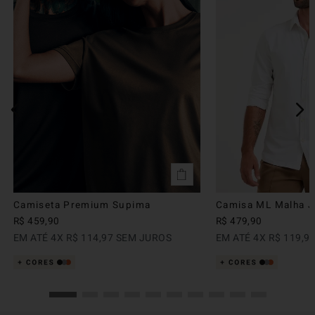
Camiseta Premium Supima
Camisa ML Malha Ju
R$
459
,
90
R$
479
,
90
EM ATÉ
4
X
R$
114
,
97
SEM JUROS
EM ATÉ
4
X
R$
119
,
9