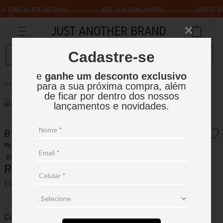
 GRÁTIS ATÉ 30 DIAS
ATÉ 10X SEM JUROS
FRETE GR
O que você está procurando?
Cadastre-se
e
ganhe um desconto exclusivo
Bone Just Sport Laser
Masculino
Boné
para a sua próxima compra, além
de ficar por dentro dos nossos
lançamentos e novidades.
BONE JUST SPORT LASER
Ref.:
14BN010
Ver avaliações
R$
159
,
90
EM ATÉ
1
X
R$
159
,
90
SEM JUROS
Cor
Preto