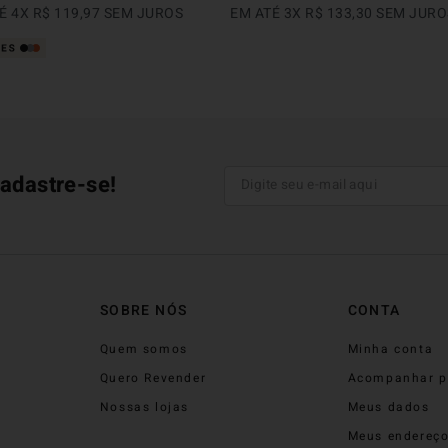
TÉ
4
X
R$
119
,
97
SEM JUROS
EM ATÉ
3
X
R$
133
,
30
SEM JURO
adastre-se!
SOBRE NÓS
CONTA
Quem somos
Minha conta
Quero Revender
Acompanhar p
Nossas lojas
Meus dados
Meus endereç