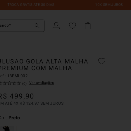
TROCA GRÁTIS ATÉ 30 DIAS
10X SEM JUROS
do?
BLUSAO GOLA ALTA MALHA
PREMIUM COM MALHA
ef.:
13FML002
☆
☆
☆
☆
☆
Ver avaliações
(
0
)
R$
499
,
90
EM ATÉ
4
X
R$
124
,
97
SEM JUROS
Cor
Preto