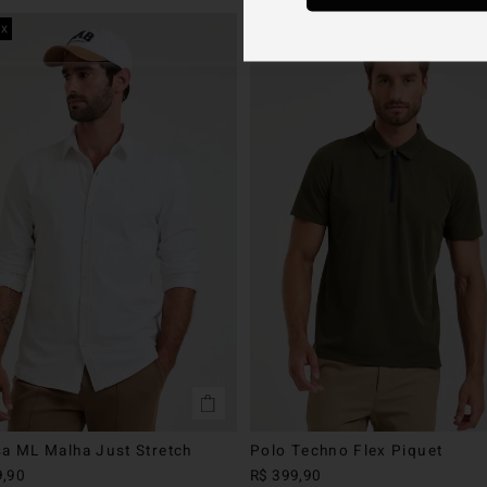
ex
golf
a ML Malha Just Stretch
Polo Techno Flex Piquet
9
,
90
R$
399
,
90