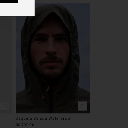
future
Jaqueta Selada Waterproof
R$
799
,
90