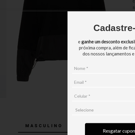
c
s
u
Cadastre
.
e
ganhe um desconto exclus
próxima compra, além de fic
dos nossos lançamentos e
MASCULINO
FEMININO
Resgatar cupo