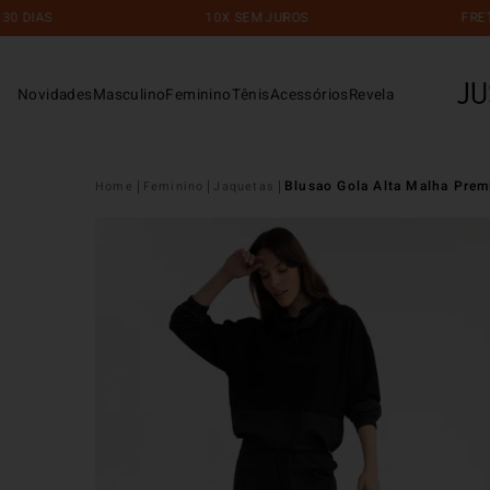
DIAS
10X SEM JUROS
FRETE G
Novidades
Masculino
Feminino
Tênis
Acessórios
Revela
Blusao Gola Alta Malha Pre
Feminino
Jaquetas