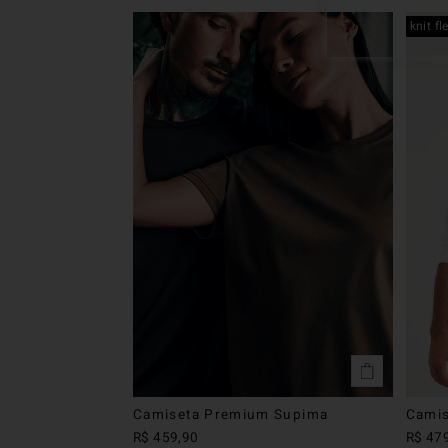
knit fl
Camiseta Premium Supima
Camis
R$
459
,
90
R$
47