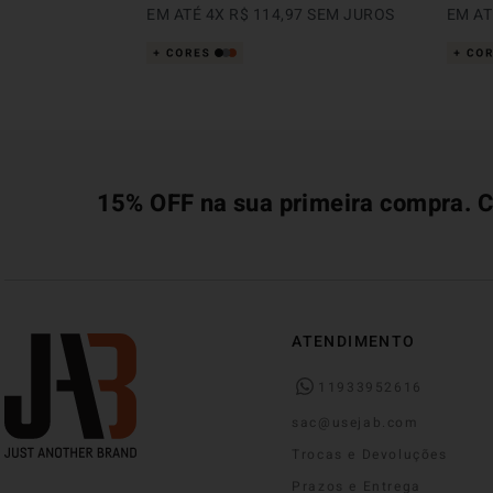
EM ATÉ
4
X
R$
114
,
97
SEM JUROS
EM A
15% OFF na sua primeira compra. C
ATENDIMENTO
11933952616
sac@usejab.com
Trocas e Devoluções
Prazos e Entrega