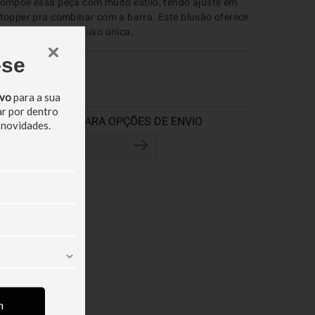
ompõe essa peça com muito estilo, tendo ajuste em 
topper pra combinar com a barra. Este blusão oferece 
ma experiência de uso única.
-se
COMPOSIÇÃO
ivo
para a sua
ar por dentro
 novidades.
m