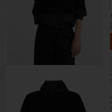
C
m
f