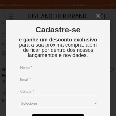
 GRÁTIS ATÉ 30 DIAS
ATÉ 10X SEM JUROS
FRETE GR
O que você está procurando?
Cadastre-se
e
ganhe um desconto exclusivo
Bermuda Just Sport Laser Cut
Masculino
Bermudas e Shorts
para a sua próxima compra, além
de ficar por dentro dos nossos
lançamentos e novidades.
BERMUDA JUST SPORT LASER CUT
Ref.:
14B004
☆
☆
☆
☆
☆
Ver avaliações
(
0
)
R$
299
,
90
EM ATÉ
2
X
R$
149
,
95
SEM JUROS