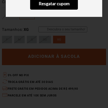
Cor
Preto
Resgatar cupom
Descubra o seu tamanho!
Tamanhos
XG
P
M
G
GG
XG
ADICIONAR À SACOLA
5% OFF NO PIX
TROCA GRÁTIS EM ATÉ 30 DIAS
FRETE GRÁTIS EM PEDIDOS ACIMA DE R$ 499,90
PARCELE EM ATÉ 10X SEM JUROS