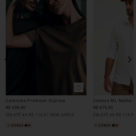
Camiseta Premium Supima
Camisa ML Malha Ju
R$
459
,
90
R$
479
,
90
EM ATÉ
4
X
R$
114
,
97
SEM JUROS
EM ATÉ
4
X
R$
119
,
9