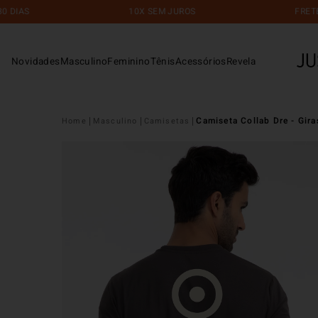
10X SEM JUROS
FRETE GRÁTIS
Novidades
Masculino
Feminino
Tênis
Acessórios
Revela
Camiseta Collab Dre - Gira
Masculino
Camisetas