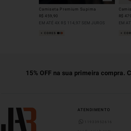
Camiseta Premium Supima
Camis
R$
459
,
90
R$
47
EM ATÉ
4
X
R$
114
,
97
SEM JUROS
EM A
15% OFF na sua primeira compra. C
ATENDIMENTO
11933952616