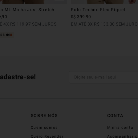
a ML Malha Just Stretch
Polo Techno Flex Piquet
9
,
90
R$
399
,
90
TÉ
4
X
R$
119
,
97
SEM JUROS
EM ATÉ
3
X
R$
133
,
30
SEM JURO
adastre-se!
SOBRE NÓS
CONTA
Quem somos
Minha conta
Quero Revender
Acompanhar p