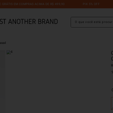
 EM COMPRAS ACIMA DE R$ 499,90
PIX 5% OFF
TROCA
O que você está procuran
ssol
R