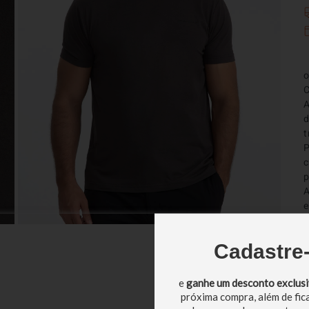
o
C
A
d
t
P
c
p
A
e
u
A
Cadastre
p
G
e
ganhe um desconto exclus
e
próxima compra, além de fic