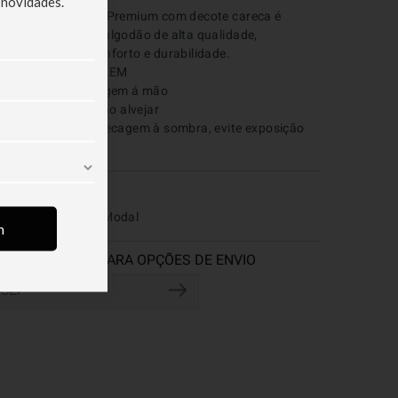
 novidades.
 Camiseta Cotton Premium com decote careca é 
onfeccionada em algodão de alta qualidade, 
roporcionando conforto e durabilidade. 

CUIDADOS E LAVAGEM

 

r 

ipo de secagem: Secagem à sombra, evite exposição 
ireta à luz solar
COMPOSIÇÃO
0% Algodão, 50% Modal
m