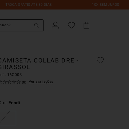
 GRÁTIS ATÉ 30 DIAS
10X SEM JUROS
do?
CAMISETA COLLAB DRE -
GIRASSOL
ef.:
16C003
☆
☆
☆
☆
☆
Ver avaliações
(
0
)
Cor
Fendi