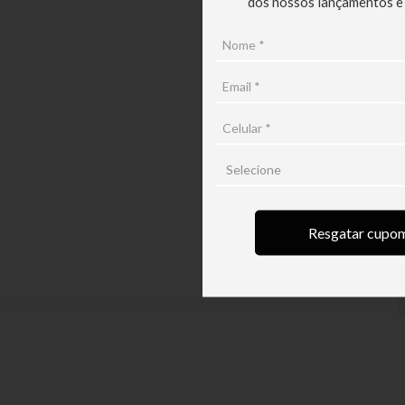
dos nossos lançamentos e
A
c
p
●	Lavagem: Lavagem á mão
●	Alvejamento: Não alveja
T
d
5
Resgatar cupo