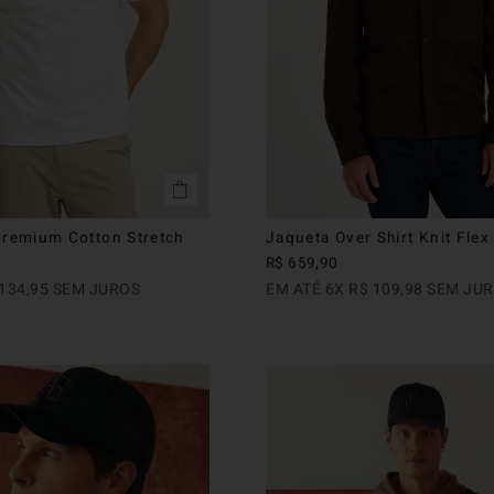
Premium Cotton Stretch
Jaqueta Over Shirt Knit Fle
R$
659
,
90
134
,
95
SEM JUROS
EM ATÉ
6
X
R$
109
,
98
SEM JU