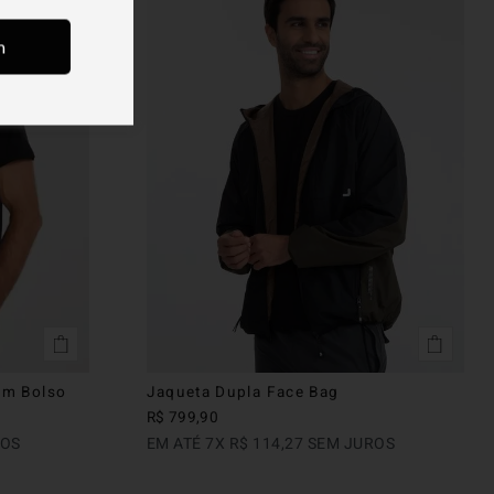
m
om Bolso
Jaqueta Dupla Face Bag
R$
799
,
90
ROS
EM ATÉ
7
X
R$
114
,
27
SEM JUROS