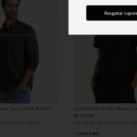
Resgatar cupo
aper Touch Com Bolsos
Camiseta Knit Flex Modal C
R$
319
,
90
112
,
47
SEM JUROS
EM ATÉ
3
X
R$
106
,
63
SEM JU