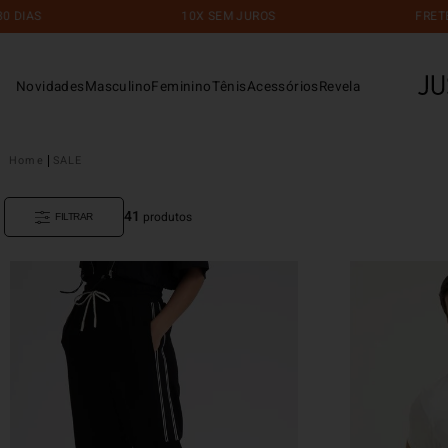
10X SEM JUROS
FRETE GRÁTI
Novidades
Masculino
Feminino
Tênis
Acessórios
Revela
SALE
41
produtos
FILTRAR