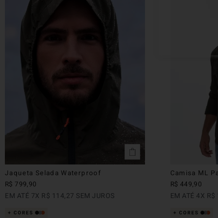
Jaqueta Selada Waterproof
Camisa ML P
R$
799
,
90
R$
449
,
90
EM ATÉ
7
X
R$
114
,
27
SEM JUROS
EM ATÉ
4
X
R$