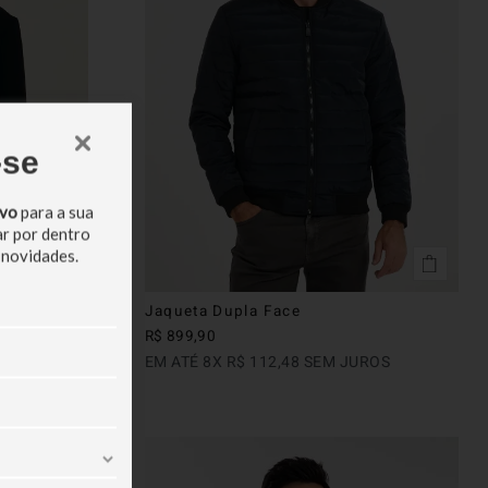
-se
ivo
para a sua
ar por dentro
 novidades.
Jaqueta Dupla Face
R$
899
,
90
ROS
EM ATÉ
8
X
R$
112
,
48
SEM JUROS