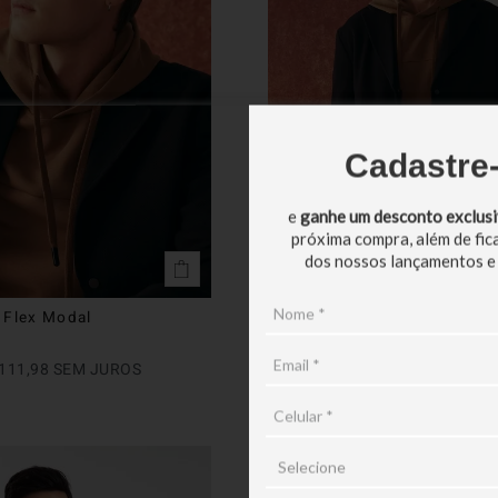
Cadastre
e
ganhe um desconto exclus
próxima compra, além de fic
dos nossos lançamentos e
 Flex Modal
Blazer Knit Flex Piquet
R$
1
.
299
,
90
111
,
98
SEM JUROS
EM ATÉ
10
X
R$
129
,
99
SEM JU