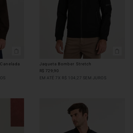
x Canelada
Jaqueta Bomber Stretch
R$
729
,
90
ROS
EM ATÉ
7
X
R$
104
,
27
SEM JUROS