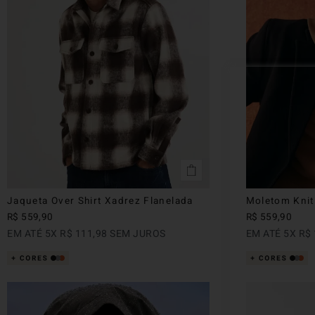
Jaqueta Over Shirt Xadrez Flanelada
Moletom Knit
R$
559
,
90
R$
559
,
90
EM ATÉ
5
X
R$
111
,
98
SEM JUROS
EM ATÉ
5
X
R$