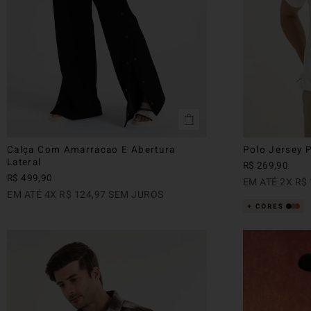
Calça Com Amarracao E Abertura
Polo Jersey 
Lateral
R$
269
,
90
R$
499
,
90
EM ATÉ
2
X
R$
EM ATÉ
4
X
R$
124
,
97
SEM JUROS