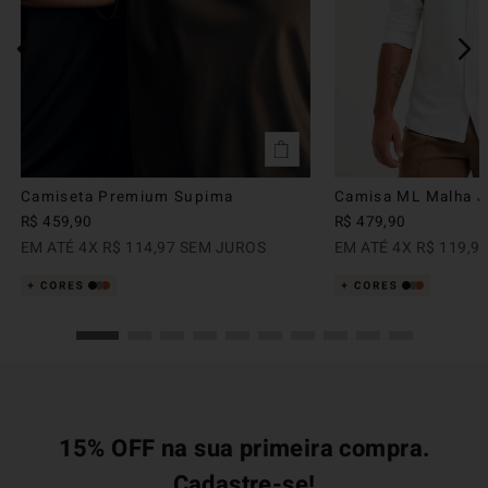
Camiseta Premium Supima
Camisa ML Malha Ju
R$
459
,
90
R$
479
,
90
EM ATÉ
4
X
R$
114
,
97
SEM JUROS
EM ATÉ
4
X
R$
119
,
9
15% OFF na sua primeira compra.
Cadastre-se!