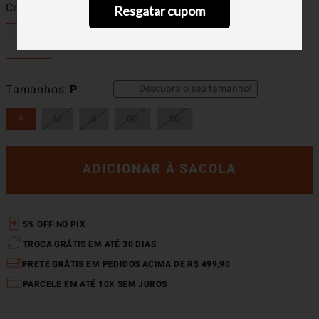
Cor
Mescla Escuro
Resgatar cupom
Descubra o seu tamanho!
Tamanhos
P
P
M
G
GG
XG
ADICIONAR À SACOLA
5% OFF NO PIX
TROCA GRÁTIS EM ATÉ 30 DIAS
FRETE GRÁTIS EM PEDIDOS ACIMA DE R$ 499,90
PARCELE EM ATÉ 10X SEM JUROS