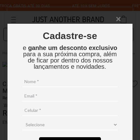
A GRÁTIS ATÉ 30 DIAS
ATÉ 10X SEM JUROS
FRETE G
O que você está procurando?
Cadastre-se
e
ganhe um desconto exclusivo
Camiseta Careca Strecth Mescla Escuro
Masculino
Camisetas
para a sua próxima compra, além
de ficar por dentro dos nossos
lançamentos e novidades.
CAMISETA CARECA STRECTH
MESCLA ESCURO
Ref.:
04C002-9
Ver avaliações
R$
159
,
90
EM ATÉ
1
X
R$
159
,
90
SEM JUROS