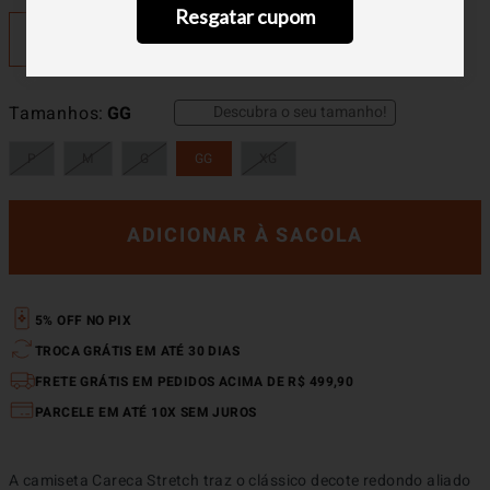
Resgatar cupom
Descubra o seu tamanho!
Tamanhos
GG
P
M
G
GG
XG
ADICIONAR À SACOLA
5% OFF NO PIX
TROCA GRÁTIS EM ATÉ 30 DIAS
FRETE GRÁTIS EM PEDIDOS ACIMA DE R$ 499,90
PARCELE EM ATÉ 10X SEM JUROS
A camiseta Careca Stretch traz o clássico decote redondo aliado 