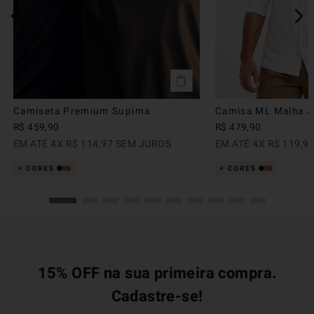
Camiseta Premium Supima
Camisa ML Malha Ju
R$
459
,
90
R$
479
,
90
EM ATÉ
4
X
R$
114
,
97
SEM JUROS
EM ATÉ
4
X
R$
119
,
9
15% OFF na sua primeira compra.
Cadastre-se!