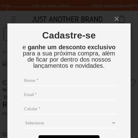
DIAS
ATÉ 10X SEM JUROS
FRETE GRÁTIS EM COMPRAS
O que você está procurando?
Cadastre-se
e
ganhe um desconto exclusivo
Camiseta Careca Stretch Preto
Masculino
Camisetas
para a sua próxima compra, além
de ficar por dentro dos nossos
lançamentos e novidades.
CAMISETA CARECA STRETCH PRETO
Ref.:
04C002-2
Ver avaliações
R$
159
,
90
EM ATÉ
1
X
R$
159
,
90
SEM JUROS
Cor
Preto