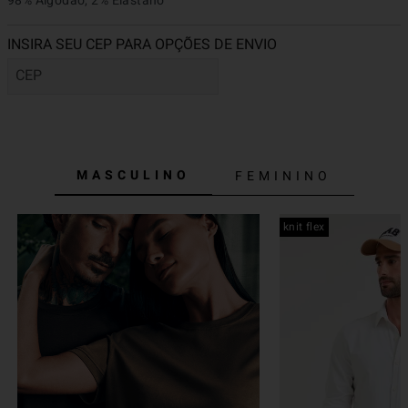
98% Algodão, 2% Elastano
MASCULINO
FEMININO
knit flex