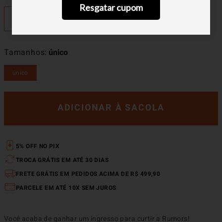
Resgatar cupom
Tamanhos
único
único
ADICIONAR À SACOLA
5% OFF NO PIX
TROCA GRÁTIS EM ATÉ 30 DIAS
FRETE GRÁTIS EM PEDIDOS ACIMA DE R$ 499,90
PARCELE EM ATÉ 10X SEM JUROS
Você acaba de ganhar um ingresso para curtir a Rumors! 