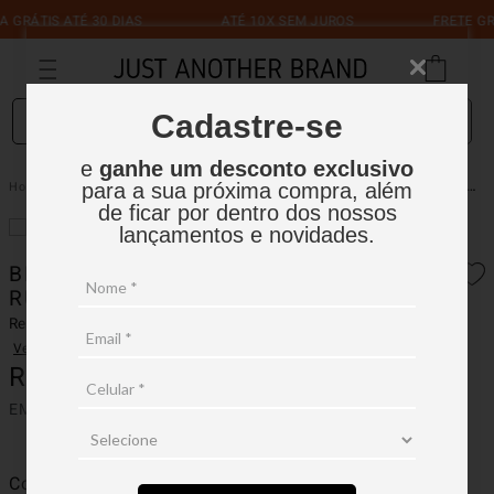
 GRÁTIS ATÉ 30 DIAS
ATÉ 10X SEM JUROS
FRETE GRÁ
O que você está procurando?
Cadastre-se
e
ganhe um desconto exclusivo
Brinde Especial: Seu Ingresso da Rumors Tá Garantido!
ACESSÓRIOS
para a sua próxima compra, além
de ficar por dentro dos nossos
lançamentos e novidades.
BRINDE ESPECIAL: SEU INGRESSO DA
RUMORS TÁ GARANTIDO!
Ref.:
INGRESSORUMORS
Ver avaliações
R$
0
,
01
EM ATÉ
1
X
R$
0
,
01
SEM JUROS
Cor
Preto