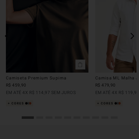
Camiseta Premium Supima
Camisa ML Malha Ju
R$
459
,
90
R$
479
,
90
EM ATÉ
4
X
R$
114
,
97
SEM JUROS
EM ATÉ
4
X
R$
119
,
9