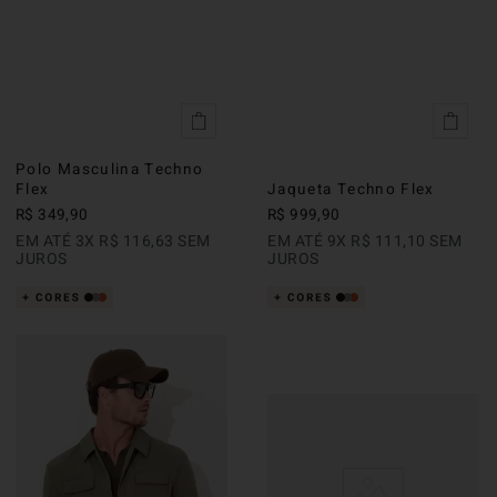
Polo Masculina Techno
Flex
Jaqueta Techno Flex
R$
349
,
90
R$
999
,
90
EM ATÉ
3
X
R$
116
,
63
SEM
EM ATÉ
9
X
R$
111
,
10
SEM
JUROS
JUROS