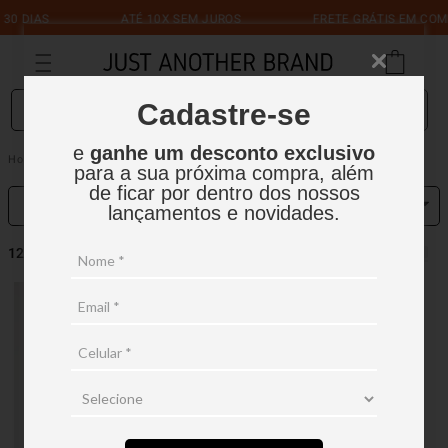
0 DIAS
ATÉ 10X SEM JUROS
FRETE GRÁTIS EM COMPR
O que você está procurando?
Cadastre-se
e
ganhe um desconto exclusivo
Techno Flex
para a sua próxima compra, além
de ficar por dentro dos nossos
RELEVÂNCIA
FILTRAR
lançamentos e novidades.
12
produtos