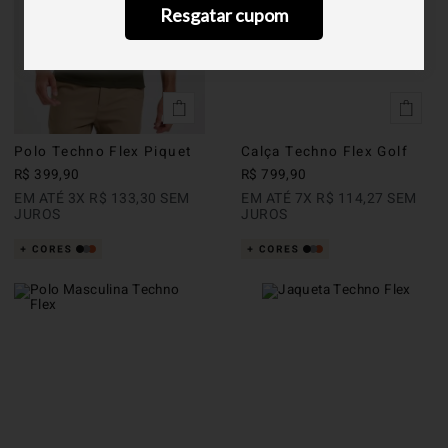
Resgatar cupom
Polo Techno Flex Piquet
Calça Techno Flex Golf
R$
399
,
90
R$
799
,
90
EM ATÉ
3
X
R$
133
,
30
SEM
EM ATÉ
7
X
R$
114
,
27
SEM
JUROS
JUROS