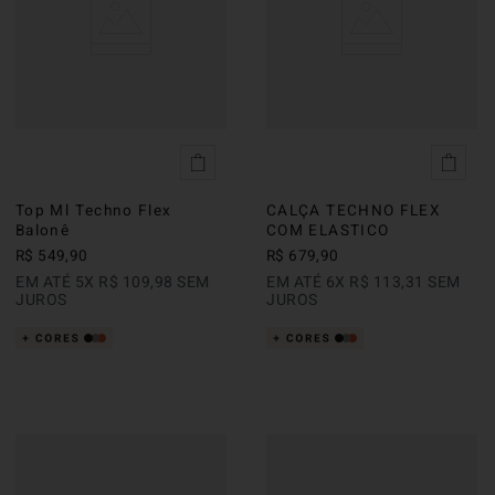
Top Ml Techno Flex
CALÇA TECHNO FLEX
Balonê
COM ELASTICO
R$
549
,
90
R$
679
,
90
EM ATÉ
5
X
R$
109
,
98
SEM
EM ATÉ
6
X
R$
113
,
31
SEM
JUROS
JUROS