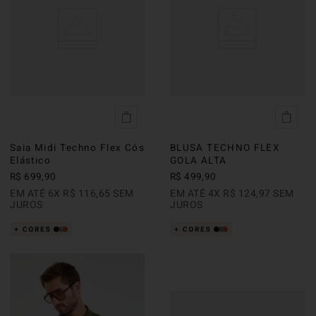
Saia Midi Techno Flex Cós
BLUSA TECHNO FLEX
Elástico
GOLA ALTA
R$
699
,
90
R$
499
,
90
EM ATÉ
6
X
R$
116
,
65
SEM
EM ATÉ
4
X
R$
124
,
97
SEM
JUROS
JUROS