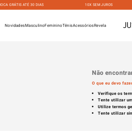
A GRÁTIS ATÉ 30 DIAS
10X SEM JUROS
Novidades
Masculino
Feminino
Tênis
Acessórios
Revela
Não encontra
O que eu devo faze
Verifique os ter
Tente utilizar u
Utilize termos g
Tente utilizar s