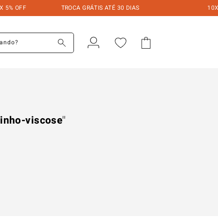
5% OFF
TROCA GRÁTIS ATÉ 30 DIAS
10X S
do?
linho-viscose
"