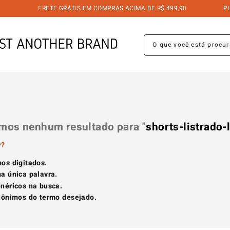
FRETE GRÁTIS EM COMPRAS ACIMA DE R$ 499,90
PIX 
O que você está procuran
mos nenhum resultado para "
shorts-listrado-
r?
mos digitados.
ma única palavra.
enéricos na busca.
inônimos do termo desejado.