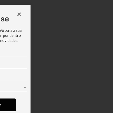
-se
ivo
para a sua
ar por dentro
 novidades.
m