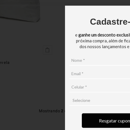
Cadastre
e
ganhe um desconto exclus
próxima compra, além de fic
dos nossos lançamentos e
evela
Mostrando
2
de
2
produtos
Resgatar cupo