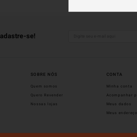
adastre-se!
SOBRE NÓS
CONTA
Quem somos
Minha conta
Quero Revender
Acompanhar p
Nossas lojas
Meus dados
Meus endereç