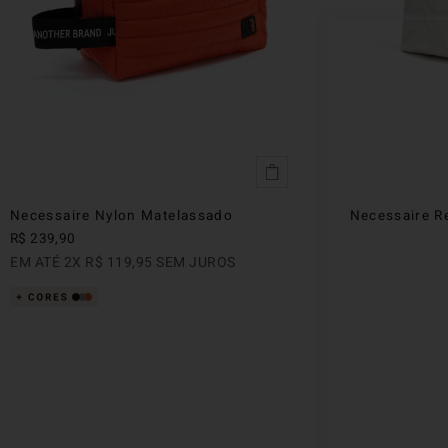
Necessaire Nylon Matelassado
Necessaire R
R$
239
,
90
EM ATÉ
2
X
R$
119
,
95
SEM JUROS