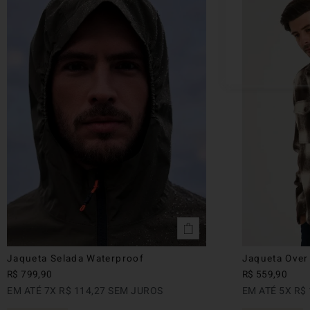
Jaqueta Selada Waterproof
Jaqueta Over 
R$
799
,
90
R$
559
,
90
EM ATÉ
7
X
R$
114
,
27
SEM JUROS
EM ATÉ
5
X
R$