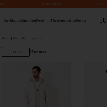
10X SEM JUROS
FRETE GRÁTIS
Novidades
Masculino
Feminino
Tênis
Acessórios
Revela
Masculino
Jaquetas
27
produtos
FILTRAR