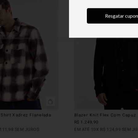
Resgatar cupo
Shirt Xadrez Flanelada
Blazer Knit Flex Com Capuz
R$
1
.
249
,
90
111
,
98
SEM JUROS
EM ATÉ
10
X
R$
124
,
99
SEM JU