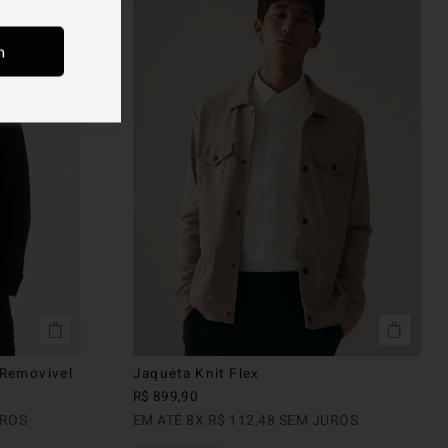
m
 Removivel
Jaqueta Knit Flex
R$
899
,
90
ROS
EM ATÉ
8
X
R$
112
,
48
SEM JUROS