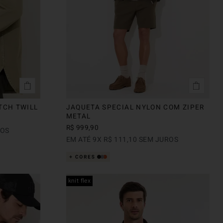
TCH TWILL
JAQUETA SPECIAL NYLON COM ZIPER
METAL
R$
999
,
90
ROS
EM ATÉ
9
X
R$
111
,
10
SEM JUROS
knit flex