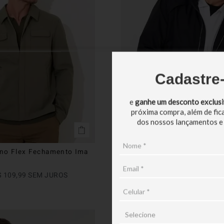
Cadastre
e
ganhe um desconto exclus
próxima compra, além de fic
dos nossos lançamentos e
no Flex Fechamento Ima
Jaqueta Nylon Piquet
R$
999
,
90
$
109
,
99
SEM JUROS
EM ATÉ
9
X
R$
111
,
10
SEM JU
knit flex