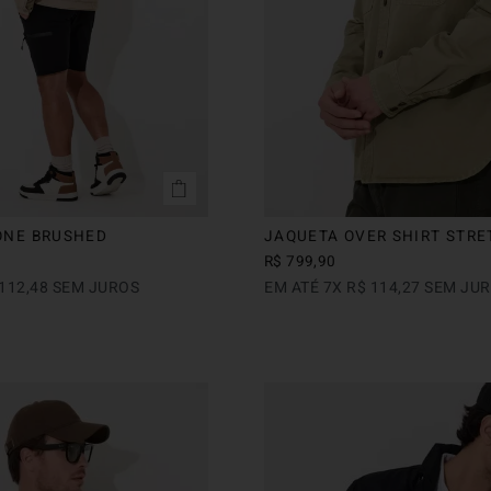
ONE BRUSHED
JAQUETA OVER SHIRT STRE
R$
799
,
90
112
,
48
SEM JUROS
EM ATÉ
7
X
R$
114
,
27
SEM JU