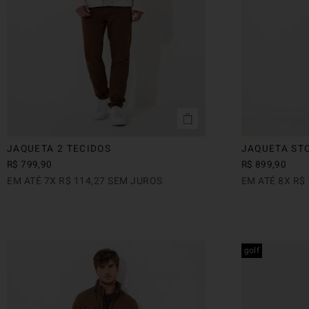
JAQUETA 2 TECIDOS
JAQUETA ST
R$
799
,
90
R$
899
,
90
EM ATÉ
7
X
R$
114
,
27
SEM JUROS
EM ATÉ
8
X
R$
golf