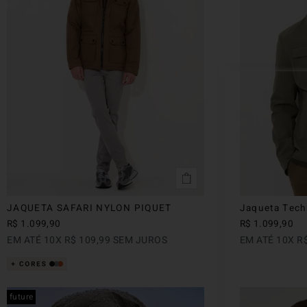
JAQUETA SAFARI NYLON PIQUET
Jaqueta Tech
R$
1
.
099
,
90
R$
1
.
099
,
90
EM ATÉ
10
X
R$
109
,
99
SEM JUROS
EM ATÉ
10
X
R
future