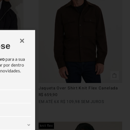
-se
ivo
para a sua
ar por dentro
 novidades.
Jaqueta Over Shirt Knit Flex Canelada
R$
659
,
90
ROS
EM ATÉ
6
X
R$
109
,
98
SEM JUROS
knit flex