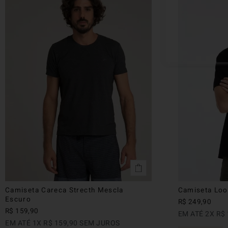
Camiseta Careca Strecth Mescla
Camiseta Loo
Escuro
R$
249
,
90
R$
159
,
90
EM ATÉ
2
X
R$
EM ATÉ
1
X
R$
159
,
90
SEM JUROS