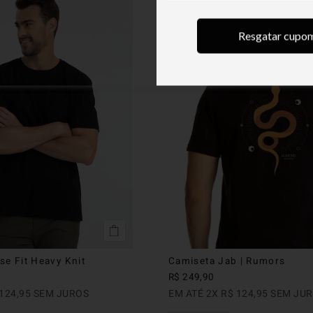
Resgatar cupo
se Fit Heavy Knit
Camiseta Jab | Rumors
R$
249
,
90
124
,
95
SEM JUROS
EM ATÉ
2
X
R$
124
,
95
SEM JU