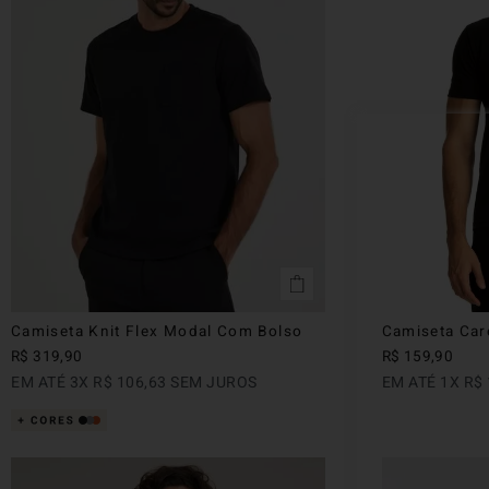
Camiseta Knit Flex Modal Com Bolso
Camiseta Car
R$
319
,
90
R$
159
,
90
EM ATÉ
3
X
R$
106
,
63
SEM JUROS
EM ATÉ
1
X
R$