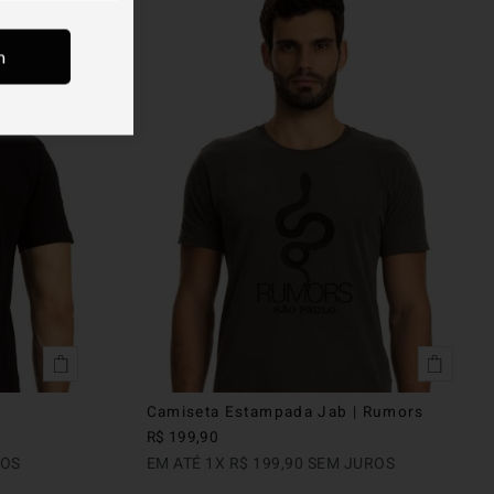
m
Camiseta Estampada Jab | Rumors
R$
199
,
90
ROS
EM ATÉ
1
X
R$
199
,
90
SEM JUROS