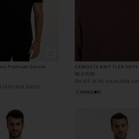
ton Premium Decote
CAMISETA KNIT FLEX HEVY
R$
319
,
90
EM ATÉ
3
X
R$
106
,
63
SEM JU
124
,
95
SEM JUROS