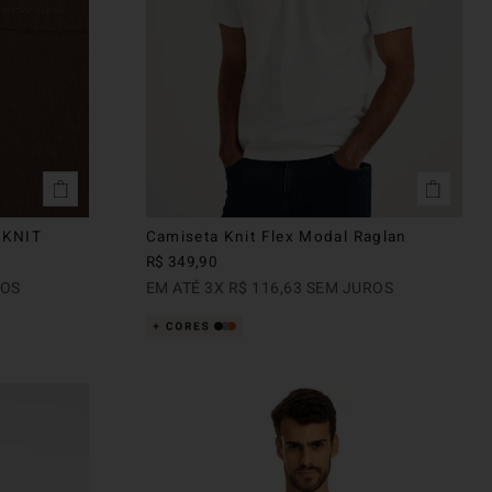
 KNIT
Camiseta Knit Flex Modal Raglan
R$
349
,
90
ROS
EM ATÉ
3
X
R$
116
,
63
SEM JUROS