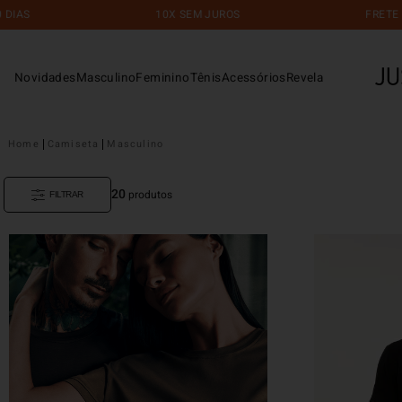
10X SEM JUROS
FRETE GRÁTI
Novidades
Masculino
Feminino
Tênis
Acessórios
Revela
Camiseta
Masculino
20
produtos
FILTRAR