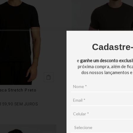
Cadastre
e
ganhe um desconto exclus
próxima compra, além de fic
dos nossos lançamentos e
eca Stretch Preto
Camiseta Pima Peruano
R$
449
,
90
159
,
90
SEM JUROS
EM ATÉ
4
X
R$
112
,
47
SEM JU