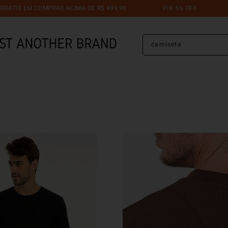
S EM COMPRAS ACIMA DE R$ 499,90
PIX 5% OFF
TRO
O que você está procuran