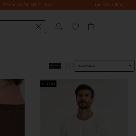
CA GRÁTIS ATÉ 30 DIAS
10X SEM JUROS
do?
RELEVÂNCIA
knit flex