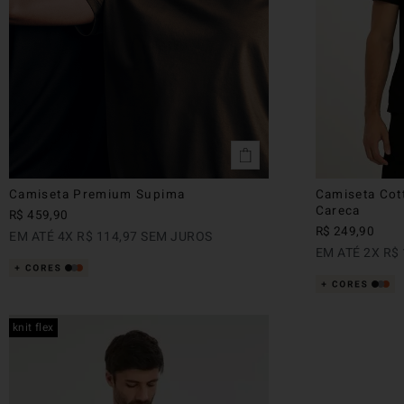
Camiseta Premium Supima
Camiseta Cot
Careca
R$
459
,
90
R$
249
,
90
EM ATÉ
4
X
R$
114
,
97
SEM JUROS
EM ATÉ
2
X
R$
knit flex