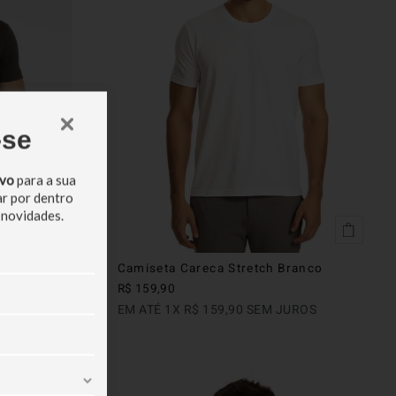
-se
ivo
para a sua
ar por dentro
 novidades.
Camiseta Careca Stretch Branco
R$
159
,
90
ROS
EM ATÉ
1
X
R$
159
,
90
SEM JUROS