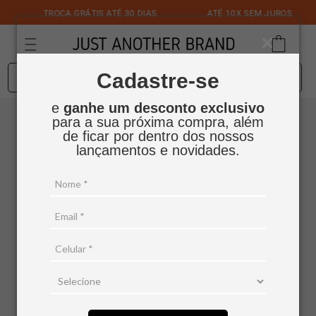
TROCA GRÁTIS ATÉ 30 DIAS
ATÉ 10X SEM JUROS
O que você está procurando?
Cadastre-se
e
ganhe um desconto exclusivo
para a sua próxima compra, além
de ficar por dentro dos nossos
Não encontramos nenhum
lançamentos e novidades.
resultado para "
jaqueta-over-
shirt-xadrez-ranch
"
O que eu devo fazer?
Verifique os termos digitados.
Tente utilizar uma única palavra.
Utilize termos genéricos na busca.
Tente utilizar sinônimos do termo
desejado.