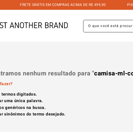
FRETE GRÁTIS EM COMPRAS ACIMA DE R$ 499,90
PIX 5
O que você está procuran
tramos nenhum resultado para "
camisa-ml-co
fazer?
s termos digitados.
zar uma única palavra.
mos genéricos na busca.
zar sinônimos do termo desejado.