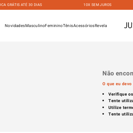
 GRÁTIS ATÉ 30 DIAS
10X SEM JUROS
Novidades
Masculino
Feminino
Tênis
Acessórios
Revela
Não encon
O que eu devo 
Verifique o
Tente utili
Utilize ter
Tente utili