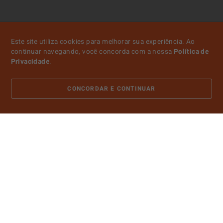
Este site utiliza cookies para melhorar sua experiência. Ao
continuar navegando, você concorda com a nossa
Política de
Privacidade
.
CONCORDAR E CONTINUAR
ATENDIMENTO
SOBRE NÓS
CONTA
PAGAMENTO