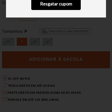
Cor
Off White
Resgatar cupom
Descubra o seu tamanho!
Tamanhos
P
PP
P
M
G
ADICIONAR À SACOLA
5% OFF NO PIX
TROCA GRÁTIS EM ATÉ 30 DIAS
FRETE GRÁTIS EM PEDIDOS ACIMA DE R$ 499,90
PARCELE EM ATÉ 10X SEM JUROS