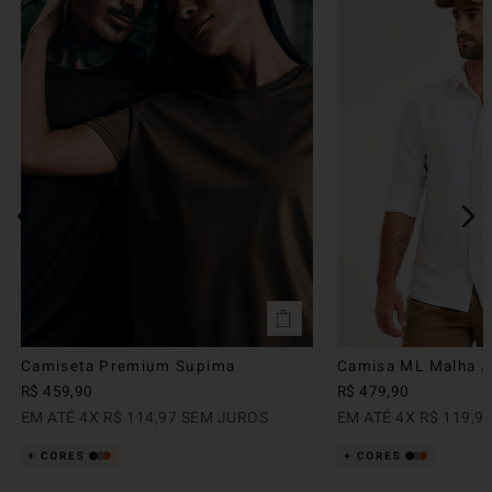
Camiseta Premium Supima
Camisa ML Malha Ju
R$
459
,
90
R$
479
,
90
EM ATÉ
4
X
R$
114
,
97
SEM JUROS
EM ATÉ
4
X
R$
119
,
9