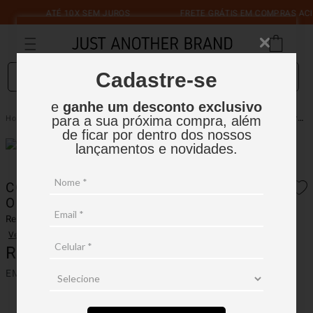
ATÉ 10X SEM JUROS
FRETE GRÁTIS EM COMPRAS ACIMA 
O que você está procurando?
Cadastre-se
e
ganhe um desconto exclusivo
Colete Cropped Em Malha Com Ombreiras
Feminino
Coletes
para a sua próxima compra, além
de ficar por dentro dos nossos
lançamentos e novidades.
COLETE CROPPED EM MALHA COM
OMBREIRAS
Ref.:
15FCL001
Ver avaliações
R$
499
,
90
EM ATÉ
4
X
R$
124
,
97
SEM JUROS