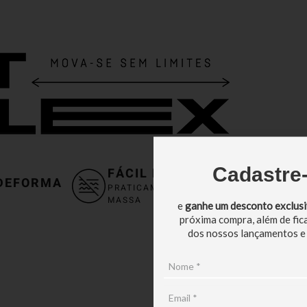
Cadastre
FÁCIL DE PASSAR
T
DEFORMA
PRATICAMENTE NÃO
S
MASSA
e
ganhe um desconto exclus
próxima compra, além de fic
dos nossos lançamentos e