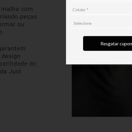
e malha com
criando peças
ormar ou
o.
Resgatar cupo
 garantem
 design
satilidade do
 da Just