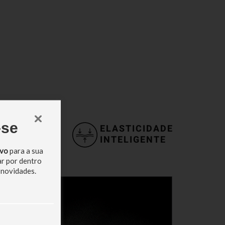
-se
OQUE
ELASTICIDADE
UPERIOR
INTELIGENTE
ivo
para a sua
ar por dentro
 novidades.