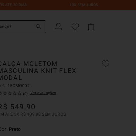
 DIAS
10X SEM JUROS
FRETE 
do?
CALÇA MOLETOM
MASCULINA KNIT FLEX
MODAL
ef.:
15CMO002
☆
☆
☆
☆
☆
Ver avaliações
(
0
)
R$
549
,
90
EM ATÉ
5
X
R$
109
,
98
SEM JUROS
Cor
Preto