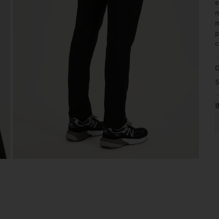
e
m
m
p
c
5