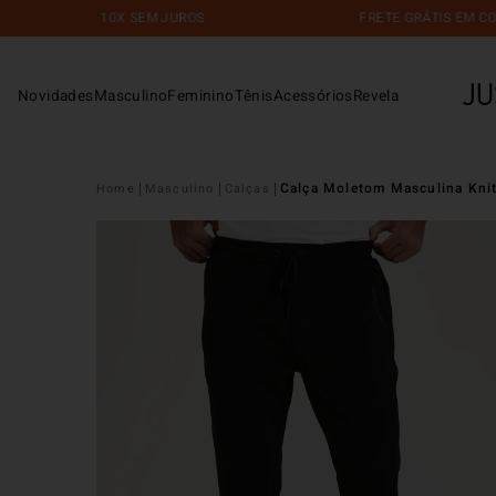
10X SEM JUROS
FRETE GRÁTIS EM COMPRAS AC
Novidades
Masculino
Feminino
Tênis
Acessórios
Revela
Calça Moletom Masculina Knit
Masculino
Calças